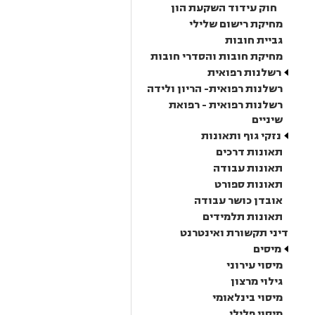
חוק עידוד השקעת הון
מחיקת רישום שלילי
גביית חובות
מחיקת חובות והסדרי חובות
רשלנות רפואית
רשלנות רפואית- הריון ולידה
רשלנות רפואית - רפואת
שיניים
נזקי גוף ותאונות
תאונות דרכים
תאונות עבודה
תאונות ספורט
אובדן כושר עבודה
תאונות תלמידים
דיני תקשורת ואינטרנט
מיסים
מיסוי עירוני
גילוי מרצון
מיסוי בינלאומי
מיסוי פלילי