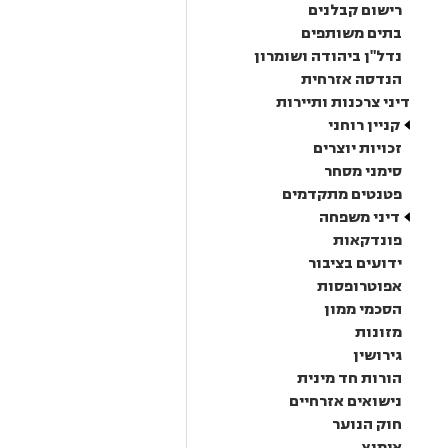
רישום קבלנים
בתים משותפים
נדל"ן ביהודה ושומרון
הנדסה אזרחית
דיני צרכנות ותיירות
קניין רוחני
זכויות יוצרים
סימני מסחר
פטנטים מתקדמים
דיני משפחה
פונדקאות
ידועים בציבור
אפוטרופסות
הסכמי ממון
מזונות
גירושין
הורות חד מינית
נישואים אזרחיים
חוק הנוער
אימוץ