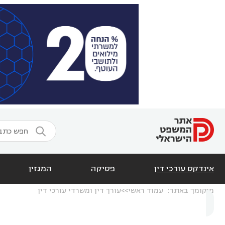

אינדקס עורכי דין
פסיקה
המגזין
מיקומך באתר:
עמוד ראשי
עורך דין ומשרדי עורכי דין