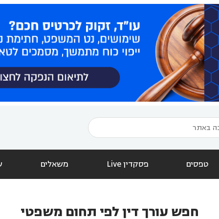
טפסים
פסקדין Live
משאלים
ש
חפש עורך דין לפי תחום משפטי