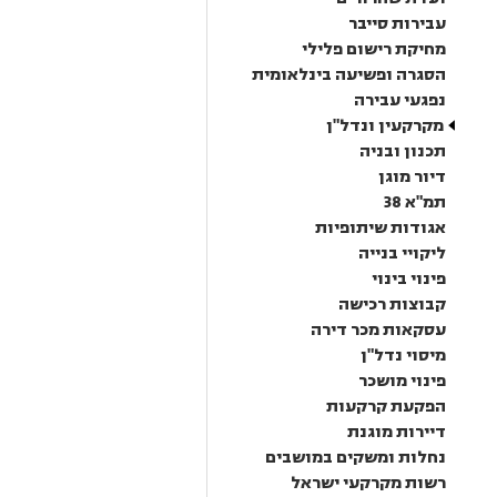
עבירות סייבר
מחיקת רישום פלילי
הסגרה ופשיעה בינלאומית
נפגעי עבירה
מקרקעין ונדל"ן
תכנון ובניה
דיור מוגן
תמ"א 38
אגודות שיתופיות
ליקויי בנייה
פינוי בינוי
קבוצות רכישה
עסקאות מכר דירה
מיסוי נדל"ן
פינוי מושכר
הפקעת קרקעות
דיירות מוגנת
נחלות ומשקים במושבים
רשות מקרקעי ישראל