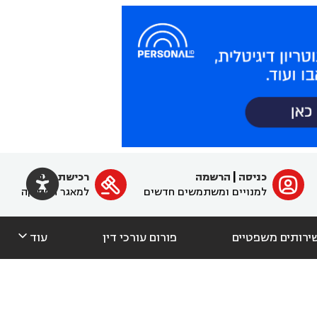

כניסה
|
הרשמה
רכישת מנוי
ﱐ

למנויים ומשתמשים חדשים
למאגר הפסיקה

ירותים משפטיים
פורום עורכי דין
עוד