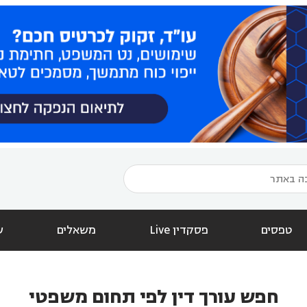
טפסים
פסקדין Live
משאלים
ש
חפש עורך דין לפי תחום משפטי