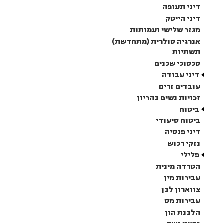
דיני תעופה
דיני הייטק
מגזר שלישי ועמותות
אנרגיה סולרית (מתחדשת)
תשתיות
סכסוכי שכנים
דיני עבודה
עובדים זרים
זכויות נשים בהריון
ביטוח
ביטוח סיעודי
דיני פנסיה
נזקי רכוש
פלילי
הטרדה מינית
עבירות מין
צווארון לבן
עבירות מס
הלבנת הון