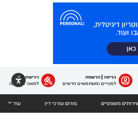

כניסה
|
הרשמה
רכישת מנוי
ﱐ

למנויים ומשתמשים חדשים
למאגר הפסיקה

ירותים משפטיים
פורום עורכי דין
עוד