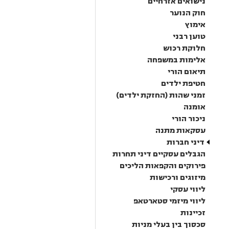
נישואים אזרחיים
חוק הנוער
אימוץ
טוען רבני
חלוקת רכוש
אלימות במשפחה
תיאום הורי
חטיפת ילדים
זמני שהות (החזקת ילדים)
אומנה
ניכור הורי
עסקאות מתנה
דיני חברות
הגבלים עסקיים דיני תחרות
פירוקים והקפאות הליכים
מיזוגים ורכישות
ליווי עסקי
ליווי מיזמי סטארטאפ
זכיינות
סכסוך בין בעלי מניות