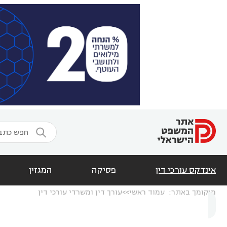

אינדקס עורכי דין
פסיקה
המגזין
מיקומך באתר:
עמוד ראשי
עורך דין ומשרדי עורכי דין