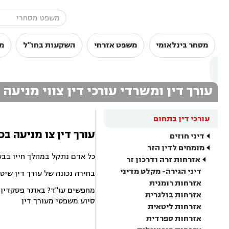
מסחר בינלאומי
משפט אזרחי
השקעות בחו"ל
מ
עורך דין ומשרדי עורכי דין צווי מניעה
עורכי דין בתחום
עורך דין צו מניעה ב
דיני חוזים
מומחים לדין הזר
כל אדם נתקל במהלך חייו בבע
אזרחות זרה ודרכון זר
דיני הגירה- מקלט מדיני
בחירה נכונה של עורך דין שיט
אזרחות רומנית
מחפשים עו"ד? באתר פסקדין תמ
אזרחות בולגרית
סיוע משפטי מעורך דין
אזרחות ליטאית
אזרחות ספרדית