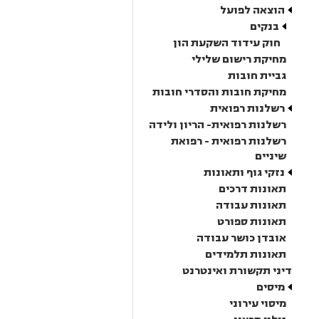
הוצאה לפועל
בנקים
חוק עידוד השקעת הון
מחיקת רישום שלילי
גביית חובות
מחיקת חובות והסדרי חובות
רשלנות רפואית
רשלנות רפואית- הריון ולידה
רשלנות רפואית - רפואת
שיניים
נזקי גוף ותאונות
תאונות דרכים
תאונות עבודה
תאונות ספורט
אובדן כושר עבודה
תאונות תלמידים
דיני תקשורת ואינטרנט
מיסים
מיסוי עירוני