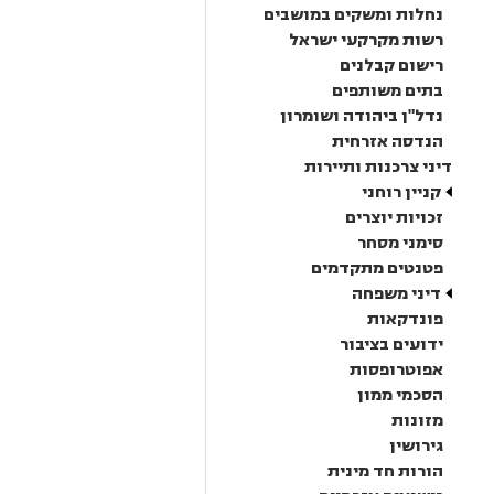
נחלות ומשקים במושבים
רשות מקרקעי ישראל
רישום קבלנים
בתים משותפים
נדל"ן ביהודה ושומרון
הנדסה אזרחית
דיני צרכנות ותיירות
קניין רוחני
זכויות יוצרים
סימני מסחר
פטנטים מתקדמים
דיני משפחה
פונדקאות
ידועים בציבור
אפוטרופסות
הסכמי ממון
מזונות
גירושין
הורות חד מינית