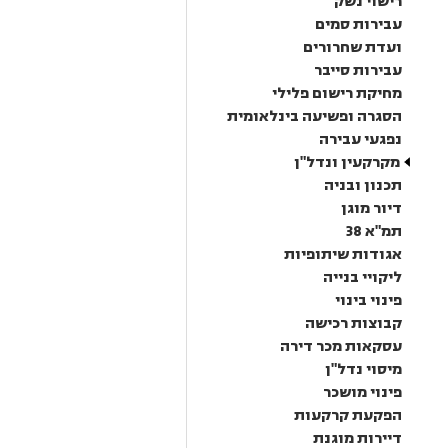
רישוי נשק
עבירות סמים
ועדת שחרורים
עבירות סייבר
מחיקת רישום פלילי
הסגרה ופשיעה בינלאומית
נפגעי עבירה
מקרקעין ונדל"ן
תכנון ובניה
דיור מוגן
תמ"א 38
אגודות שיתופיות
ליקויי בנייה
פינוי בינוי
קבוצות רכישה
עסקאות מכר דירה
מיסוי נדל"ן
פינוי מושכר
הפקעת קרקעות
דיירות מוגנת