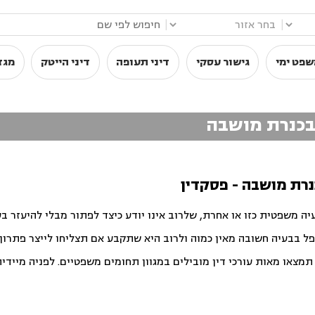
|
|
שפט ימי
גישור עסקי
דיני תעופה
דיני הייטק
מגז
 בכנרת מושבה
כנרת מושבה - פסקדין
יה משפטית כזו או אחרת, שלרוב אינו יודע כיצד לפתור מבלי להיעזר ב
פל בבעיה חשובה מאין כמוה ולרוב היא שתקבע אם תצליחו לייצר פתרון ט
צאו מאות עורכי דין מובילים במגוון תחומים משפטיים. לפניה מיידית ו