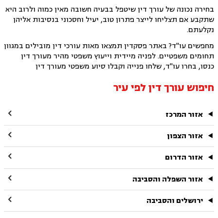
בחירה נכונה של עורך דין שיטפל בבעיה חשובה מאין כמוה ולרוב היא
שתקבע אם תצליחו לייצר פתרון טוב, יעיל וחסכוני בנסיבות אליהן
נקלעתם.
מחפשים עו"ד? באתר פסקדין תמצאו מאות עורכי דין מובילים במגוון
תחומים משפטיים. לפניה מיידית וייעוץ משפטי מהיר מעורך דין
כנסו, בחרו עו"ד, שלחו פנייה וקבלו סיוע משפטי מעורך דין
חיפוש עורך דין לפי עיר

אזור המרכז

אזור הצפון

אזור הדרום

אזור השפלה והסביבה

ירושלים והסביבה