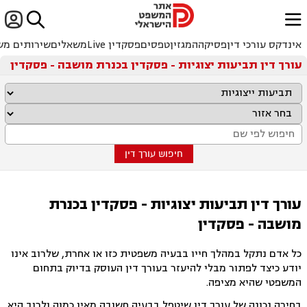


ﱐ
אינדקס עורכי דין
פסיקה
המגזין
טפסים
פסקדין Live
משאלים
שירותים מש
עורך דין תביעות יצוגיות - פסקדין בכנרת מושבה - פסקדין
חיפוש עורך דין
עורך דין תביעות יצוגיות - פסקדין בכנרת
מושבה - פסקדין
כל אדם נתקל במהלך חייו בבעיה משפטית כזו או אחרת, שלרוב אינו
יודע כיצד לפתור מבלי להיעזר בעורך דין העוסק בדיוק בתחום
המשפטי שהיא מציפה.
בחירה נכונה של עורך דין שיטפל בבעיה חשובה מאין כמוה ולרוב היא