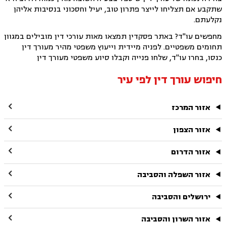
שתקבע אם תצליחו לייצר פתרון טוב, יעיל וחסכוני בנסיבות אליהן
נקלעתם.
מחפשים עו"ד? באתר פסקדין תמצאו מאות עורכי דין מובילים במגוון
תחומים משפטיים. לפניה מיידית וייעוץ משפטי מהיר מעורך דין
כנסו, בחרו עו"ד, שלחו פנייה וקבלו סיוע משפטי מעורך דין
חיפוש עורך דין לפי עיר

אזור המרכז

אזור הצפון

אזור הדרום

אזור השפלה והסביבה

ירושלים והסביבה

אזור השרון והסביבה