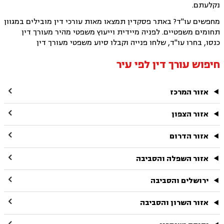
נקלעתם.
מחפשים עו"ד? באתר פסקדין תמצאו מאות עורכי דין מובילים במגוון
תחומים משפטיים. לפניה מיידית וייעוץ משפטי מהיר מעורך דין
כנסו, בחרו עו"ד, שלחו פנייה וקבלו סיוע משפטי מעורך דין
חיפוש עורך דין לפי עיר

אזור המרכז

אזור הצפון

אזור הדרום

אזור השפלה והסביבה

ירושלים והסביבה

אזור השרון והסביבה
