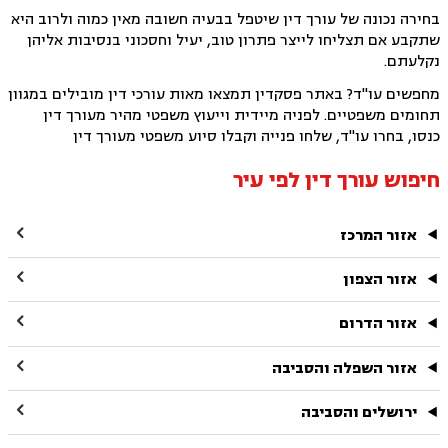
בחירה נכונה של עורך דין שיטפל בבעיה חשובה מאין כמוה ולרוב היא
שתקבע אם תצליחו לייצר פתרון טוב, יעיל וחסכוני בנסיבות אליהן
נקלעתם.
מחפשים עו"ד? באתר פסקדין תמצאו מאות עורכי דין מובילים במגוון
תחומים משפטיים. לפניה מיידית וייעוץ משפטי מהיר מעורך דין
כנסו, בחרו עו"ד, שלחו פנייה וקבלו סיוע משפטי מעורך דין
חיפוש עורך דין לפי עיר

אזור המרכז

אזור הצפון

אזור הדרום

אזור השפלה והסביבה

ירושלים והסביבה