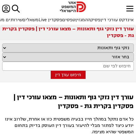


ﱐ
אינדקס עורכי דין
פסיקה
המגזין
טפסים
פסקדין Live
משאלים
שירותים מש
עורך דין נזקי גוף ותאונות – מצאו עורכי דין | פסקדין בקרית
גת - פסקדין
חיפוש עורך דין
עורך דין נזקי גוף ותאונות – מצאו עורכי דין |
פסקדין בקרית גת - פסקדין
כל אדם נתקל במהלך חייו בבעיה משפטית כזו או אחרת, שלרוב אינו
יודע כיצד לפתור מבלי להיעזר בעורך דין העוסק בדיוק בתחום
המשפטי שהיא מציפה.