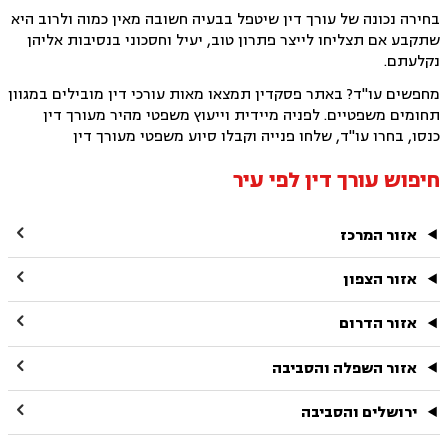
בחירה נכונה של עורך דין שיטפל בבעיה חשובה מאין כמוה ולרוב היא
שתקבע אם תצליחו לייצר פתרון טוב, יעיל וחסכוני בנסיבות אליהן
נקלעתם.
מחפשים עו"ד? באתר פסקדין תמצאו מאות עורכי דין מובילים במגוון
תחומים משפטיים. לפניה מיידית וייעוץ משפטי מהיר מעורך דין
כנסו, בחרו עו"ד, שלחו פנייה וקבלו סיוע משפטי מעורך דין
חיפוש עורך דין לפי עיר

אזור המרכז

אזור הצפון

אזור הדרום

אזור השפלה והסביבה

ירושלים והסביבה