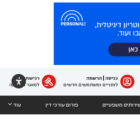

כניסה
|
הרשמה
רכישת מנוי
ﱐ

למנויים ומשתמשים חדשים
למאגר הפסיקה

ירותים משפטיים
פורום עורכי דין
עוד