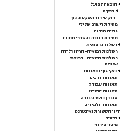
הוצאה לפועל
בנקים
חוק עידוד השקעת הון
מחיקת רישום שלילי
גביית חובות
מחיקת חובות והסדרי חובות
רשלנות רפואית
רשלנות רפואית- הריון ולידה
רשלנות רפואית - רפואת
שיניים
נזקי גוף ותאונות
תאונות דרכים
תאונות עבודה
תאונות ספורט
אובדן כושר עבודה
תאונות תלמידים
דיני תקשורת ואינטרנט
מיסים
מיסוי עירוני