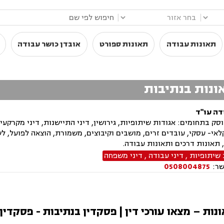
|
|
תאונות עבודה
תאונות ספורט
אובדן כושר עבודה
אונות בנתיבות
דה עו"ד
ק בתחומים: אגודות שיתופיות, גירושין, דיני התיישנות, דיני מקרקעין, 
לאי- עסקי, עובדים זרים, מושבים וקיבוצים, משמורת, הוצאה לפועל, ל
תאונות דרכים ותאונות עבודה.
 שיתופיות
,
דיני עבודה
,
דיני משפחה
שר:
0508004875
אונות – מצאו עורכי דין | פסקדין בנתיבות - פסקדין