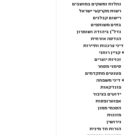
נחלות ומשקים במושבים
רשות מקרקעי ישראל
רישום קבלנים
בתים משותפים
נדל"ן ביהודה ושומרון
הנדסה אזרחית
דיני צרכנות ותיירות
קניין רוחני
זכויות יוצרים
סימני מסחר
פטנטים מתקדמים
דיני משפחה
פונדקאות
ידועים בציבור
אפוטרופסות
הסכמי ממון
מזונות
גירושין
הורות חד מינית