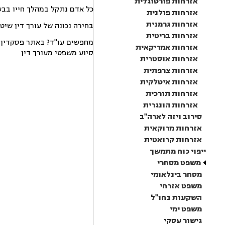
אזרחות פורטוגלית
כל אדם נתקל במהלך חייו בבע
אזרחות פולנית
אזרחות גרמנית
בחירה נכונה של עורך דין שיט
אזרחות בריטית
מחפשים עו"ד? באתר פסקדין תמ
אזרחות אמריקאית
סיוע משפטי מעורך דין
אזרחות אוסטרית
אזרחות צרפתית
אזרחות איטלקית
אזרחות תורכית
אזרחות הונגרית
סירוב ויזה לארה"ב
אזרחות מרוקאית
אזרחות קרואטית
ייפוי כוח מתמשך
משפט מסחרי
מסחר בינלאומי
משפט אזרחי
השקעות בחו"ל
משפט ימי
גישור עסקי