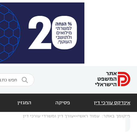

אינדקס עורכי דין
פסיקה
המגזין
מיקומך באתר:
עמוד ראשי
עורך דין ומשרדי עורכי דין