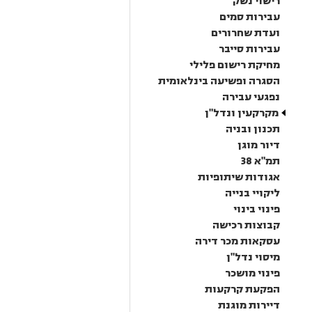
רישוי נשק
עבירות סמים
ועדת שחרורים
עבירות סייבר
מחיקת רישום פלילי
הסגרה ופשיעה בינלאומית
נפגעי עבירה
מקרקעין ונדל"ן
תכנון ובניה
דיור מוגן
תמ"א 38
אגודות שיתופיות
ליקויי בנייה
פינוי בינוי
קבוצות רכישה
עסקאות מכר דירה
מיסוי נדל"ן
פינוי מושכר
הפקעת קרקעות
דיירות מוגנת