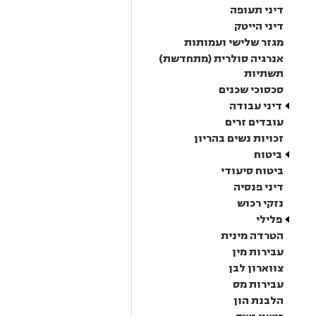
דיני תעופה
דיני הייטק
מגזר שלישי ועמותות
אנרגיה סולרית (מתחדשת)
תשתיות
סכסוכי שכנים
דיני עבודה
עובדים זרים
זכויות נשים בהריון
ביטוח
ביטוח סיעודי
דיני פנסיה
נזקי רכוש
פלילי
הטרדה מינית
עבירות מין
צווארון לבן
עבירות מס
הלבנת הון