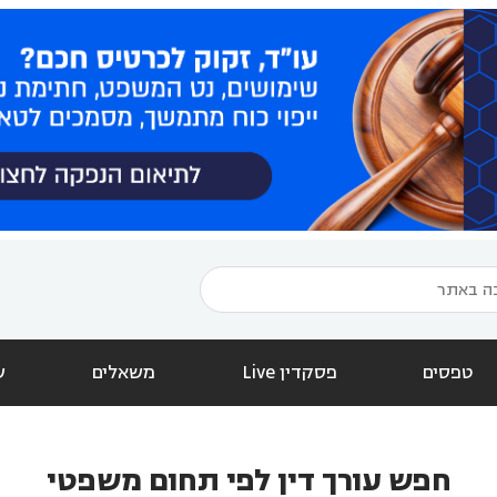
טפסים
פסקדין Live
משאלים
ש
חפש עורך דין לפי תחום משפטי