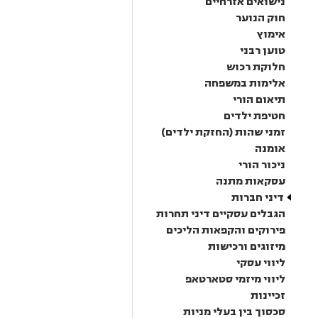
נישואים אזרחיים
חוק הנוער
אימוץ
טוען רבני
חלוקת רכוש
אלימות במשפחה
תיאום הורי
חטיפת ילדים
זמני שהות (החזקת ילדים)
אומנה
ניכור הורי
עסקאות מתנה
דיני חברות
הגבלים עסקיים דיני תחרות
פירוקים והקפאות הליכים
מיזוגים ורכישות
ליווי עסקי
ליווי מיזמי סטארטאפ
זכיינות
סכסוך בין בעלי מניות