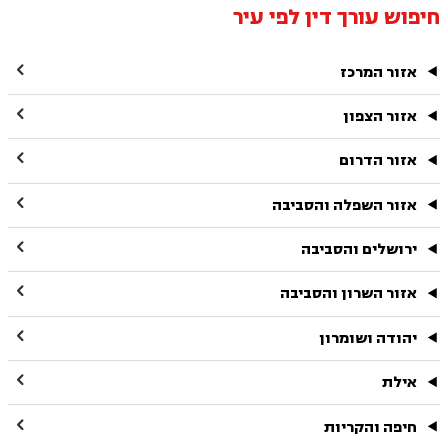
חיפוש עורך דין לפי עיר

אזור המרכז

אזור הצפון

אזור הדרום

אזור השפלה והסביבה

ירושלים והסביבה

אזור השרון והסביבה

יהודה ושומרון

אילת

חיפה והקריות