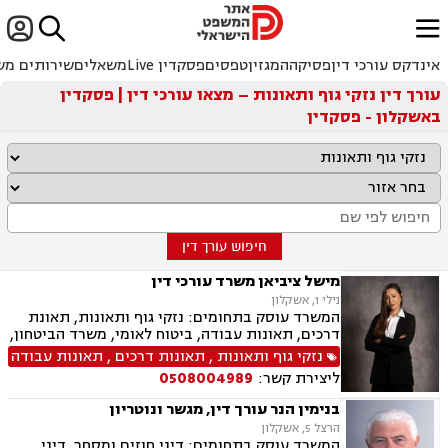


ﱐ
אינדקס עורכי דין
פסיקה
המגזין
טפסים
פסקדין Live
משאלים
שירותים מש
עורך דין נזקי גוף ותאונות – מצאו עורכי דין | פסקדין
באשקלון - פסקדין
חיפוש עורך דין
מישל ציביאן משרד עורכי דין
נילי 1, אשקלון
המשרד עוסק בתחומים: נזקי גוף ותאונות, תאונת
דרכים, תאונות עבודה, ביטוח לאומי, משרד הביטחון,
נכי צה"ל, נזקי רכוש, ירושות וצוואות, ייפוי כוח
נזקי גוף ותאונות
,
תאונות דרכים
,
תאונות עבודה
מתמשך, תאונות עקב רשלנות, תאונות תלמידים.
ליצירת קשר:
0508004989
בנימין הנר עורך דין, מגשר ונוטריון
הרצל 5, אשקלון
המשרד עוסק בתחומים: דיני חוזים ומסחר, דיני