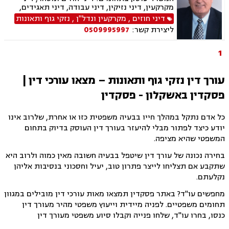
מקרקעין, דיני נזיקין, דיני עבודה, דיני תאגידים,
הוצאה לפועל, סדר דין אזרחי וראיות, עבירות מס
דיני חוזים
,
מקרקעין ונדל"ן
,
נזקי גוף ותאונות
כלכליות, עסקאות מכר דירה, ליקויי בנייה, מגשרים,
ליצירת קשר:
0509995997
מיסוי נדל"ן, מסים, נדל"ן, פינוי מושכר, ליטיגציה,
ירושות וצוואות, אבדן כושר עבודה, בוררים, ביטוח
לאומי, גישור במשפחה, גישור ובוררויות, דיני
1
פשיטות רגל, הסכמי ממון, תאונות דרכים, תעבורה,
תכנון ובניה.
עורך דין נזקי גוף ותאונות – מצאו עורכי דין |
פסקדין באשקלון - פסקדין
כל אדם נתקל במהלך חייו בבעיה משפטית כזו או אחרת, שלרוב אינו
יודע כיצד לפתור מבלי להיעזר בעורך דין העוסק בדיוק בתחום
המשפטי שהיא מציפה.
בחירה נכונה של עורך דין שיטפל בבעיה חשובה מאין כמוה ולרוב היא
שתקבע אם תצליחו לייצר פתרון טוב, יעיל וחסכוני בנסיבות אליהן
נקלעתם.
מחפשים עו"ד? באתר פסקדין תמצאו מאות עורכי דין מובילים במגוון
תחומים משפטיים. לפניה מיידית וייעוץ משפטי מהיר מעורך דין
כנסו, בחרו עו"ד, שלחו פנייה וקבלו סיוע משפטי מעורך דין