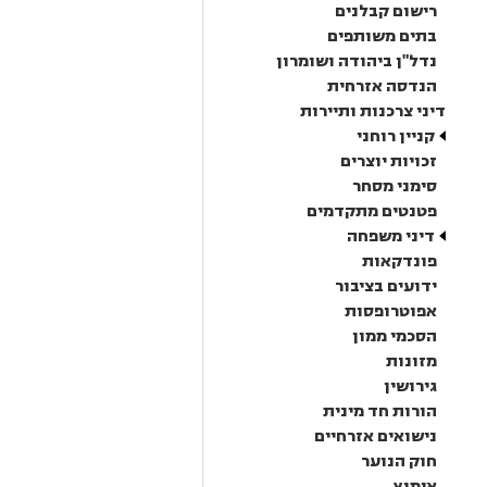
רישום קבלנים
בתים משותפים
נדל"ן ביהודה ושומרון
הנדסה אזרחית
דיני צרכנות ותיירות
קניין רוחני
זכויות יוצרים
סימני מסחר
פטנטים מתקדמים
דיני משפחה
פונדקאות
ידועים בציבור
אפוטרופסות
הסכמי ממון
מזונות
גירושין
הורות חד מינית
נישואים אזרחיים
חוק הנוער
אימוץ