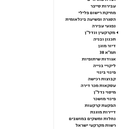
עבירות סייבר
מחיקת רישום פלילי
הסגרה ופשיעה בינלאומית
נפגעי עבירה
מקרקעין ונדל"ן
תכנון ובניה
דיור מוגן
תמ"א 38
אגודות שיתופיות
ליקויי בנייה
פינוי בינוי
קבוצות רכישה
עסקאות מכר דירה
מיסוי נדל"ן
פינוי מושכר
הפקעת קרקעות
דיירות מוגנת
נחלות ומשקים במושבים
רשות מקרקעי ישראל