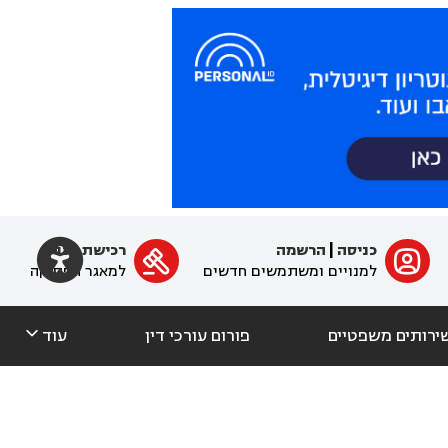

כניסה
|
הרשמה
רכישת מנוי
ﱐ

למנויים ומשתמשים חדשים
למאגר הפסיקה

ירותים משפטיים
פורום עורכי דין
עוד