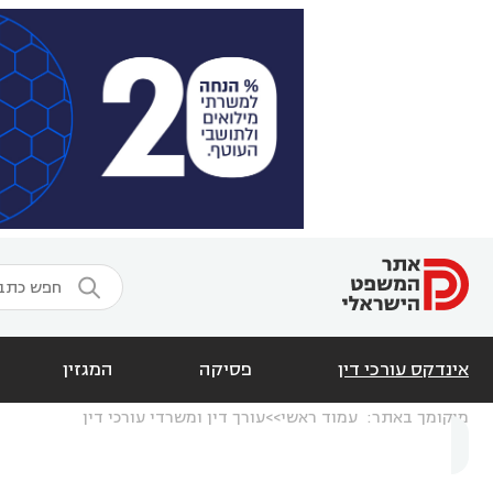

אינדקס עורכי דין
פסיקה
המגזין
מיקומך באתר:
עמוד ראשי
עורך דין ומשרדי עורכי דין