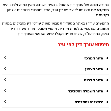
בחירה נכונה של עורך דין שיטפל בבעיה חשובה מאין כמוה ולרוב היא
שתקבע אם תצליחו לייצר פתרון טוב, יעיל וחסכוני בנסיבות אליהן
נקלעתם.
מחפשים עו"ד? באתר פסקדין תמצאו מאות עורכי דין מובילים במגוון
תחומים משפטיים. לפניה מיידית וייעוץ משפטי מהיר מעורך דין
כנסו, בחרו עו"ד, שלחו פנייה וקבלו סיוע משפטי מעורך דין
חיפוש עורך דין לפי עיר

אזור המרכז

אזור הצפון

אזור הדרום

אזור השפלה והסביבה

ירושלים והסביבה