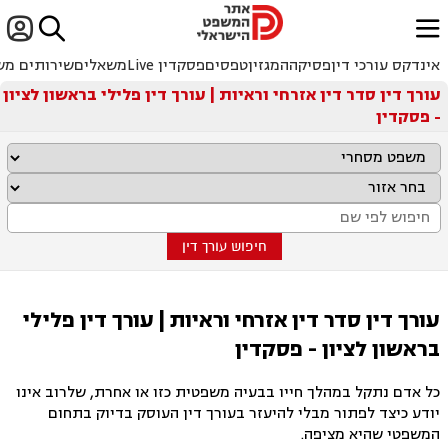


ﱐ
אינדקס עורכי דין
פסיקה
המגזין
טפסים
פסקדין Live
משאלים
שירותים מש
עורך דין סדר דין אזרחי וראיות | עורך דין פלילי בראשון לציון
- פסקדין
חיפוש עורך דין
עורך דין סדר דין אזרחי וראיות | עורך דין פלילי
בראשון לציון - פסקדין
כל אדם נתקל במהלך חייו בבעיה משפטית כזו או אחרת, שלרוב אינו
יודע כיצד לפתור מבלי להיעזר בעורך דין העוסק בדיוק בתחום
המשפטי שהיא מציפה.