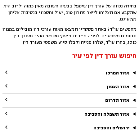
בחירה נכונה של עורך דין שיטפל בבעיה חשובה מאין כמוה ולרוב היא
שתקבע אם תצליחו לייצר פתרון טוב, יעיל וחסכוני בנסיבות אליהן
נקלעתם.
מחפשים עו"ד? באתר פסקדין תמצאו מאות עורכי דין מובילים במגוון
תחומים משפטיים. לפניה מיידית וייעוץ משפטי מהיר מעורך דין
כנסו, בחרו עו"ד, שלחו פנייה וקבלו סיוע משפטי מעורך דין
חיפוש עורך דין לפי עיר

אזור המרכז

אזור הצפון

אזור הדרום

אזור השפלה והסביבה

ירושלים והסביבה