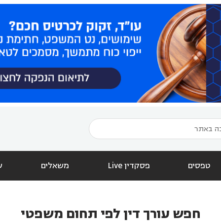
טפסים
פסקדין Live
משאלים
ש
חפש עורך דין לפי תחום משפטי