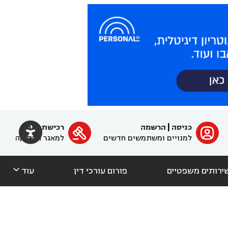

כניסה
|
הרשמה
רכישת מנוי
ﱐ

למנויים ומשתמשים חדשים
למאגר הפסיקה

ירותים משפטיים
פורום עורכי דין
עוד