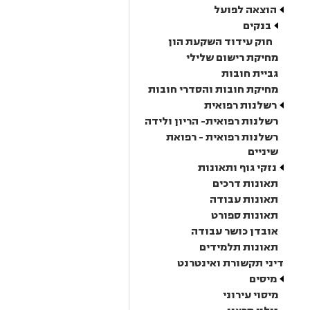
הוצאה לפועל
בנקים
חוק עידוד השקעת הון
מחיקת רישום שלילי
גביית חובות
מחיקת חובות והסדרי חובות
רשלנות רפואית
רשלנות רפואית- הריון ולידה
רשלנות רפואית - רפואת
שיניים
נזקי גוף ותאונות
תאונות דרכים
תאונות עבודה
תאונות ספורט
אובדן כושר עבודה
תאונות תלמידים
דיני תקשורת ואינטרנט
מיסים
מיסוי עירוני