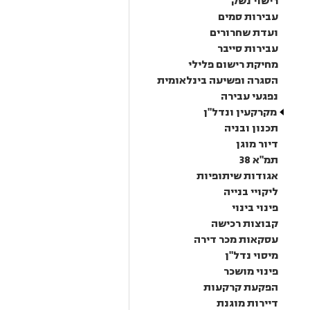
רישוי נשק
עבירות סמים
ועדת שחרורים
עבירות סייבר
מחיקת רישום פלילי
הסגרה ופשיעה בינלאומית
נפגעי עבירה
מקרקעין ונדל"ן
תכנון ובניה
דיור מוגן
תמ"א 38
אגודות שיתופיות
ליקויי בנייה
פינוי בינוי
קבוצות רכישה
עסקאות מכר דירה
מיסוי נדל"ן
פינוי מושכר
הפקעת קרקעות
דיירות מוגנת