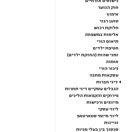
נישואים אזרחיים
חוק הנוער
אימוץ
טוען רבני
חלוקת רכוש
אלימות במשפחה
תיאום הורי
חטיפת ילדים
זמני שהות (החזקת ילדים)
אומנה
ניכור הורי
עסקאות מתנה
דיני חברות
הגבלים עסקיים דיני תחרות
פירוקים והקפאות הליכים
מיזוגים ורכישות
ליווי עסקי
ליווי מיזמי סטארטאפ
זכיינות
סכסוך בין בעלי מניות