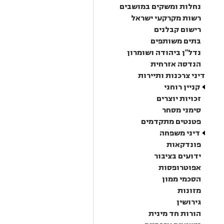
נחלות ומשקים במושבים
רשות מקרקעי ישראל
רישום קבלנים
בתים משותפים
נדל"ן ביהודה ושומרון
הנדסה אזרחית
דיני צרכנות ותיירות
קניין רוחני
זכויות יוצרים
סימני מסחר
פטנטים מתקדמים
דיני משפחה
פונדקאות
ידועים בציבור
אפוטרופסות
הסכמי ממון
מזונות
גירושין
הורות חד מינית