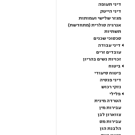
דיני תעופה
דיני הייטק
מגזר שלישי ועמותות
אנרגיה סולרית (מתחדשת)
תשתיות
סכסוכי שכנים
דיני עבודה
עובדים זרים
זכויות נשים בהריון
ביטוח
ביטוח סיעודי
דיני פנסיה
נזקי רכוש
פלילי
הטרדה מינית
עבירות מין
צווארון לבן
עבירות מס
הלבנת הון