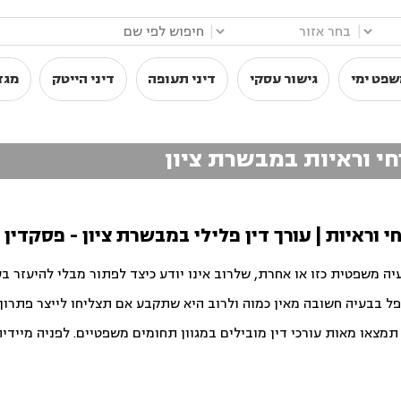
|
|
שפט ימי
גישור עסקי
דיני תעופה
דיני הייטק
מגז
רחי וראיות במבשרת ציון
חי וראיות | עורך דין פלילי במבשרת ציון - פסקדין
יה משפטית כזו או אחרת, שלרוב אינו יודע כיצד לפתור מבלי להיעזר ב
פל בבעיה חשובה מאין כמוה ולרוב היא שתקבע אם תצליחו לייצר פתרון ט
צאו מאות עורכי דין מובילים במגוון תחומים משפטיים. לפניה מיידית ו