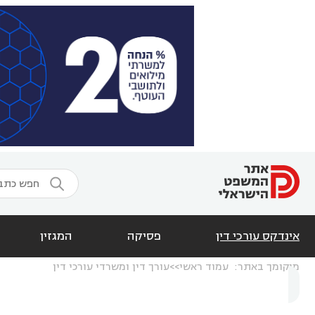

אינדקס עורכי דין
פסיקה
המגזין
מיקומך באתר:
עמוד ראשי
עורך דין ומשרדי עורכי דין