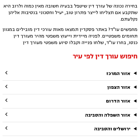
בחירה נכונה של עורך דין שיטפל בבעיה חשובה מאין כמוה ולרוב היא
שתקבע אם תצליחו לייצר פתרון טוב, יעיל וחסכוני בנסיבות אליהן
נקלעתם.
מחפשים עו"ד? באתר פסקדין תמצאו מאות עורכי דין מובילים במגוון
תחומים משפטיים. לפניה מיידית וייעוץ משפטי מהיר מעורך דין
כנסו, בחרו עו"ד, שלחו פנייה וקבלו סיוע משפטי מעורך דין
חיפוש עורך דין לפי עיר

אזור המרכז

אזור הצפון

אזור הדרום

אזור השפלה והסביבה

ירושלים והסביבה