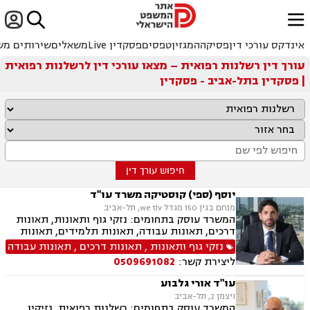


ﱐ
אינדקס עורכי דין
פסיקה
המגזין
טפסים
פסקדין Live
משאלים
שירותים מש
עורך דין רשלנות רפואית – מצאו עורכי דין לרשלנות רפואית
| פסקדין בתל-אביב - פסקדין
חיפוש עורך דין
יוסף (ספי) קוסטיקה משרד עו"ד
מנחם בגין 150 מגדל we tlv, תל-אביב
המשרד עוסק בתחומים: נזקי גוף ותאונות, תאונות
דרכים, תאונות עבודה, תאונות תלמידים, תאונות
ספורט, תאונות עקב רשלנות, ביטוח לאומי, רשלנות
נזקי גוף ותאונות
,
תאונות דרכים
,
תאונות עבודה
רפואית, אובדן כושר עבודה
ליצירת קשר:
0509691082
עו"ד אורי גלבוע
ויצמן 2, תל-אביב
המשרד עוסק בתחומים: רשלנות רפואית, נזיקין,