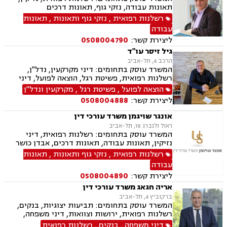
תאונות עבודה, נזקי גוף, תאונות דרכים
רשלנות רפואית
,
נזקי גוף ותאונות
,
תאונות
עבודה
ליצירת קשר:
0508004790
גיל זיסר עו"ד
הרכב 4, תל-אביב
המשרד עוסק בתחומים: דיני מקרקעין, נדל"ן,
רשלנות רפואית, פשיטת רגל, הוצאה לפועל, דיני
עבודה, ירושות וצוואות
הוצאה לפועל
,
פשיטת רגל
,
מקרקעין ונדל"ן
ליצירת קשר:
0508004888
אונגר שויגמן משרד עורכי דין
ראול ולנברג 18, תל-אביב
המשרד עוסק בתחומים: רשלנות רפואית, דיני
נזיקין, תאונות עבודה, תאונות דרכים, אבדן כושר
עבודה, פטור ממס הכנסה, משרד הביטחון
רשלנות רפואית
,
נזקי גוף ותאונות
,
תאונות
עבודה
ליצירת קשר:
0508004890
אריה חגאג משרד עורכי דין
ברקוביץ 4, תל-אביב
המשרד עוסק בתחומים: תביעות יצוגיות, בנקים,
רשלנות רפואית, ירושות וצוואות, דיני משפחה,
ידועים בציבור, דיני מקרקעין, גירושין, דיני תאגידים,
דיני משפחה
,
בנקים
,
רשלנות רפואית