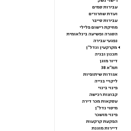
רישוי נשק
עבירות סמים
ועדת שחרורים
עבירות סייבר
מחיקת רישום פלילי
הסגרה ופשיעה בינלאומית
נפגעי עבירה
מקרקעין ונדל"ן
תכנון ובניה
דיור מוגן
תמ"א 38
אגודות שיתופיות
ליקויי בנייה
פינוי בינוי
קבוצות רכישה
עסקאות מכר דירה
מיסוי נדל"ן
פינוי מושכר
הפקעת קרקעות
דיירות מוגנת