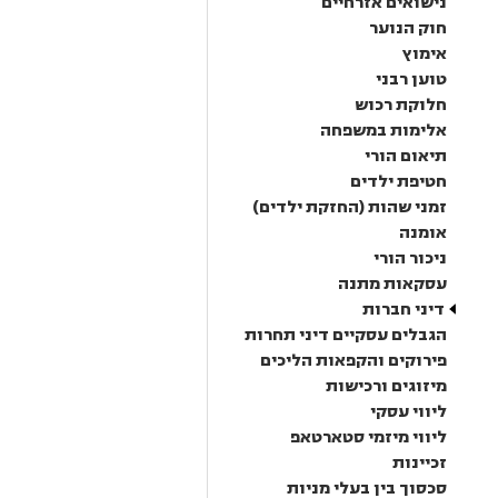
נישואים אזרחיים
חוק הנוער
אימוץ
טוען רבני
חלוקת רכוש
אלימות במשפחה
תיאום הורי
חטיפת ילדים
זמני שהות (החזקת ילדים)
אומנה
ניכור הורי
עסקאות מתנה
דיני חברות
הגבלים עסקיים דיני תחרות
פירוקים והקפאות הליכים
מיזוגים ורכישות
ליווי עסקי
ליווי מיזמי סטארטאפ
זכיינות
סכסוך בין בעלי מניות