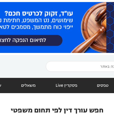
טפסים
פסקדין Live
משאלים
ש
חפש עורך דין לפי תחום משפטי