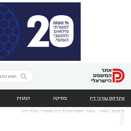

אינדקס עורכי דין
פסיקה
המגזין
מיקומך באתר:
עמוד ראשי
עורך דין ומשרדי עורכי דין