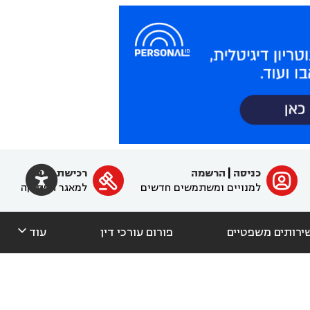

כניסה
|
הרשמה
רכישת מנוי
ﱐ

למנויים ומשתמשים חדשים
למאגר הפסיקה

ירותים משפטיים
פורום עורכי דין
עוד