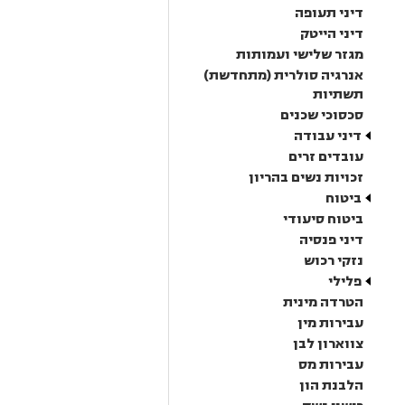
דיני תעופה
דיני הייטק
מגזר שלישי ועמותות
אנרגיה סולרית (מתחדשת)
תשתיות
סכסוכי שכנים
דיני עבודה
עובדים זרים
זכויות נשים בהריון
ביטוח
ביטוח סיעודי
דיני פנסיה
נזקי רכוש
פלילי
הטרדה מינית
עבירות מין
צווארון לבן
עבירות מס
הלבנת הון