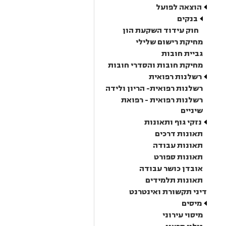
הוצאה לפועל
בנקים
חוק עידוד השקעת הון
מחיקת רישום שלילי
גביית חובות
מחיקת חובות והסדרי חובות
רשלנות רפואית
רשלנות רפואית- הריון ולידה
רשלנות רפואית - רפואת
שיניים
נזקי גוף ותאונות
תאונות דרכים
תאונות עבודה
תאונות ספורט
אובדן כושר עבודה
תאונות תלמידים
דיני תקשורת ואינטרנט
מיסים
מיסוי עירוני