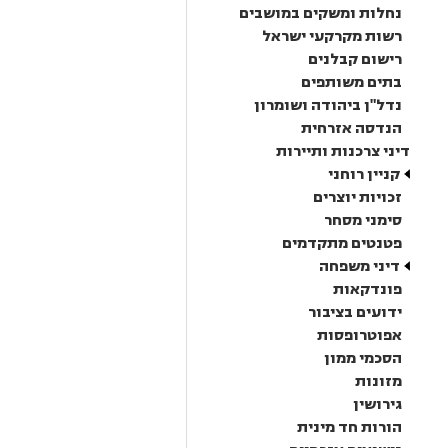
נחלות ומשקים במושבים
רשות מקרקעי ישראל
רישום קבלנים
בתים משותפים
נדל"ן ביהודה ושומרון
הנדסה אזרחית
דיני צרכנות ותיירות
קניין רוחני
זכויות יוצרים
סימני מסחר
פטנטים מתקדמים
דיני משפחה
פונדקאות
ידועים בציבור
אפוטרופסות
הסכמי ממון
מזונות
גירושין
הורות חד מינית