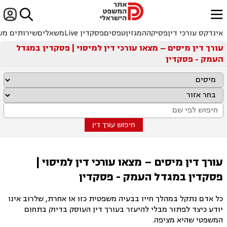


ﱐ
אינדקס עורכי דין
פסיקה
המגזין
טפסים
פסקדין Live
משאלים
שירותים מש
עורך דין מיסים – מצאו עורכי דין למיסוי | פסקדין במגדל
העמק - פסקדין
חיפוש עורך דין
עורך דין מיסים – מצאו עורכי דין למיסוי |
פסקדין במגדל העמק - פסקדין
כל אדם נתקל במהלך חייו בבעיה משפטית כזו או אחרת, שלרוב אינו
יודע כיצד לפתור מבלי להיעזר בעורך דין העוסק בדיוק בתחום
המשפטי שהיא מציפה.