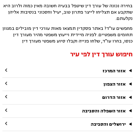
בחירה נכונה של עורך דין שיטפל בבעיה חשובה מאין כמוה ולרוב היא
שתקבע אם תצליחו לייצר פתרון טוב, יעיל וחסכוני בנסיבות אליהן
נקלעתם.
מחפשים עו"ד? באתר פסקדין תמצאו מאות עורכי דין מובילים במגוון
תחומים משפטיים. לפניה מיידית וייעוץ משפטי מהיר מעורך דין
כנסו, בחרו עו"ד, שלחו פנייה וקבלו סיוע משפטי מעורך דין
חיפוש עורך דין לפי עיר

אזור המרכז

אזור הצפון

אזור הדרום

אזור השפלה והסביבה

ירושלים והסביבה