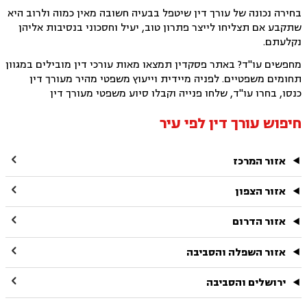
בחירה נכונה של עורך דין שיטפל בבעיה חשובה מאין כמוה ולרוב היא
שתקבע אם תצליחו לייצר פתרון טוב, יעיל וחסכוני בנסיבות אליהן
נקלעתם.
מחפשים עו"ד? באתר פסקדין תמצאו מאות עורכי דין מובילים במגוון
תחומים משפטיים. לפניה מיידית וייעוץ משפטי מהיר מעורך דין
כנסו, בחרו עו"ד, שלחו פנייה וקבלו סיוע משפטי מעורך דין
חיפוש עורך דין לפי עיר

אזור המרכז

אזור הצפון

אזור הדרום

אזור השפלה והסביבה

ירושלים והסביבה