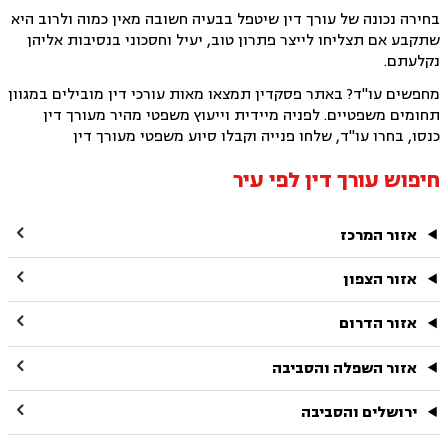
בחירה נכונה של עורך דין שיטפל בבעיה חשובה מאין כמוה ולרוב היא
שתקבע אם תצליחו לייצר פתרון טוב, יעיל וחסכוני בנסיבות אליהן
נקלעתם.
מחפשים עו"ד? באתר פסקדין תמצאו מאות עורכי דין מובילים במגוון
תחומים משפטיים. לפניה מיידית וייעוץ משפטי מהיר מעורך דין
כנסו, בחרו עו"ד, שלחו פנייה וקבלו סיוע משפטי מעורך דין
חיפוש עורך דין לפי עיר

אזור המרכז

אזור הצפון

אזור הדרום

אזור השפלה והסביבה

ירושלים והסביבה