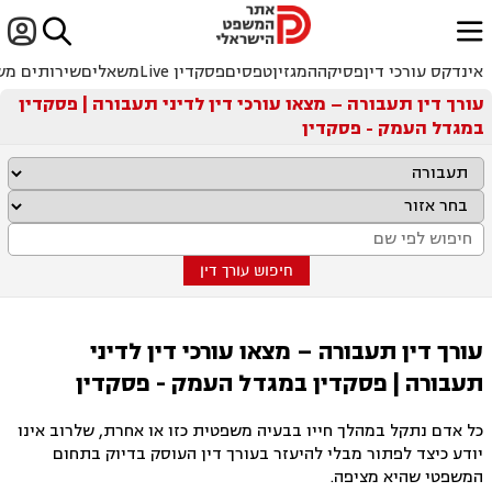


ﱐ
אינדקס עורכי דין
פסיקה
המגזין
טפסים
פסקדין Live
משאלים
שירותים מש
עורך דין תעבורה – מצאו עורכי דין לדיני תעבורה | פסקדין
במגדל העמק - פסקדין
חיפוש עורך דין
עורך דין תעבורה – מצאו עורכי דין לדיני
תעבורה | פסקדין במגדל העמק - פסקדין
כל אדם נתקל במהלך חייו בבעיה משפטית כזו או אחרת, שלרוב אינו
יודע כיצד לפתור מבלי להיעזר בעורך דין העוסק בדיוק בתחום
המשפטי שהיא מציפה.