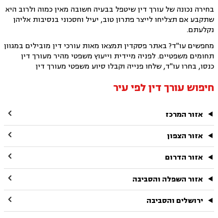
בחירה נכונה של עורך דין שיטפל בבעיה חשובה מאין כמוה ולרוב היא
שתקבע אם תצליחו לייצר פתרון טוב, יעיל וחסכוני בנסיבות אליהן
נקלעתם.
מחפשים עו"ד? באתר פסקדין תמצאו מאות עורכי דין מובילים במגוון
תחומים משפטיים. לפניה מיידית וייעוץ משפטי מהיר מעורך דין
כנסו, בחרו עו"ד, שלחו פנייה וקבלו סיוע משפטי מעורך דין
חיפוש עורך דין לפי עיר

אזור המרכז

אזור הצפון

אזור הדרום

אזור השפלה והסביבה

ירושלים והסביבה