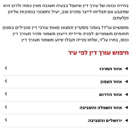
בחירה נכונה של עורך דין שיטפל בבעיה חשובה מאין כמוה ולרוב היא
שתקבע אם תצליחו לייצר פתרון טוב, יעיל וחסכוני בנסיבות אליהן
נקלעתם.
מחפשים עו"ד? באתר פסקדין תמצאו מאות עורכי דין מובילים במגוון
תחומים משפטיים. לפניה מיידית וייעוץ משפטי מהיר מעורך דין
כנסו, בחרו עו"ד, שלחו פנייה וקבלו סיוע משפטי מעורך דין
חיפוש עורך דין לפי עיר

אזור המרכז

אזור הצפון

אזור הדרום

אזור השפלה והסביבה

ירושלים והסביבה