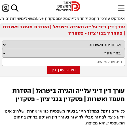


ﱐ
אינדקס עורכי דין
פסיקה
המגזין
טפסים
פסקדין Live
משאלים
שירותים מש
עורך דין דיני עלייה והגירה בישראל | הסדרת מעמד ואשרות
| פסקדין בבני ציון - פסקדין
חיפוש עורך דין
עורך דין דיני עלייה והגירה בישראל | הסדרת
מעמד ואשרות | פסקדין בבני ציון - פסקדין
כל אדם נתקל במהלך חייו בבעיה משפטית כזו או אחרת, שלרוב אינו
יודע כיצד לפתור מבלי להיעזר בעורך דין העוסק בדיוק בתחום
המשפטי שהיא מציפה.