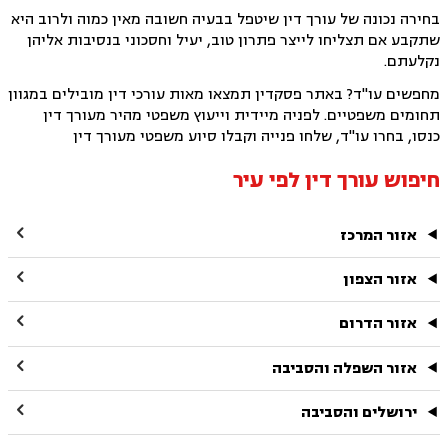
בחירה נכונה של עורך דין שיטפל בבעיה חשובה מאין כמוה ולרוב היא
שתקבע אם תצליחו לייצר פתרון טוב, יעיל וחסכוני בנסיבות אליהן
נקלעתם.
מחפשים עו"ד? באתר פסקדין תמצאו מאות עורכי דין מובילים במגוון
תחומים משפטיים. לפניה מיידית וייעוץ משפטי מהיר מעורך דין
כנסו, בחרו עו"ד, שלחו פנייה וקבלו סיוע משפטי מעורך דין
חיפוש עורך דין לפי עיר

אזור המרכז

אזור הצפון

אזור הדרום

אזור השפלה והסביבה

ירושלים והסביבה