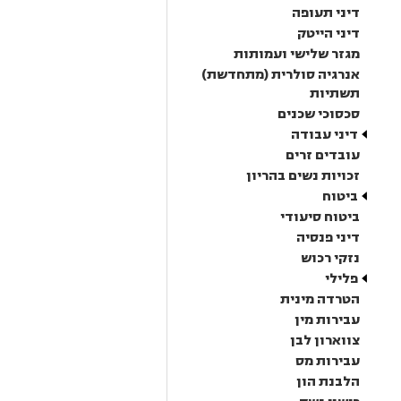
דיני תעופה
דיני הייטק
מגזר שלישי ועמותות
אנרגיה סולרית (מתחדשת)
תשתיות
סכסוכי שכנים
דיני עבודה
עובדים זרים
זכויות נשים בהריון
ביטוח
ביטוח סיעודי
דיני פנסיה
נזקי רכוש
פלילי
הטרדה מינית
עבירות מין
צווארון לבן
עבירות מס
הלבנת הון