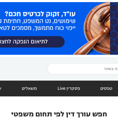
טפסים
פסקדין Live
משאלים
ש
חפש עורך דין לפי תחום משפטי