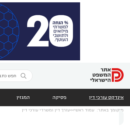

אינדקס עורכי דין
פסיקה
המגזין
מיקומך באתר:
עמוד ראשי
עורך דין ומשרדי עורכי דין