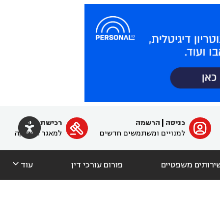

כניסה
|
הרשמה
רכישת מנוי
ﱐ

למנויים ומשתמשים חדשים
למאגר הפסיקה

ירותים משפטיים
פורום עורכי דין
עוד