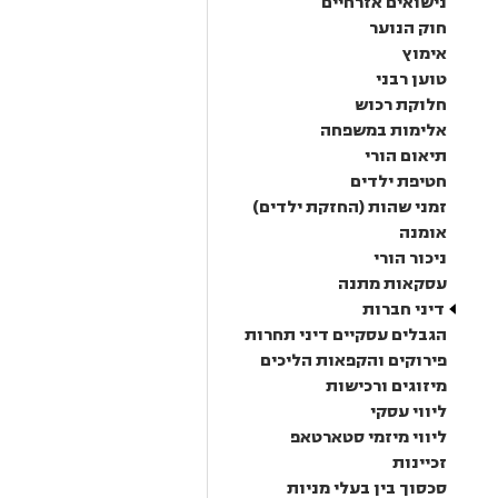
נישואים אזרחיים
חוק הנוער
אימוץ
טוען רבני
חלוקת רכוש
אלימות במשפחה
תיאום הורי
חטיפת ילדים
זמני שהות (החזקת ילדים)
אומנה
ניכור הורי
עסקאות מתנה
דיני חברות
הגבלים עסקיים דיני תחרות
פירוקים והקפאות הליכים
מיזוגים ורכישות
ליווי עסקי
ליווי מיזמי סטארטאפ
זכיינות
סכסוך בין בעלי מניות