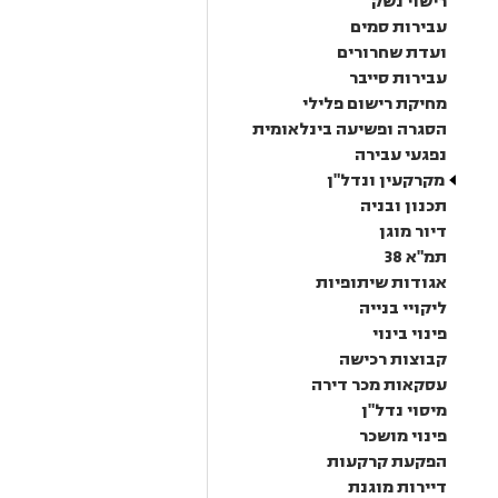
רישוי נשק
עבירות סמים
ועדת שחרורים
עבירות סייבר
מחיקת רישום פלילי
הסגרה ופשיעה בינלאומית
נפגעי עבירה
מקרקעין ונדל"ן
תכנון ובניה
דיור מוגן
תמ"א 38
אגודות שיתופיות
ליקויי בנייה
פינוי בינוי
קבוצות רכישה
עסקאות מכר דירה
מיסוי נדל"ן
פינוי מושכר
הפקעת קרקעות
דיירות מוגנת