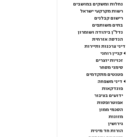
נחלות ומשקים במושבים
רשות מקרקעי ישראל
רישום קבלנים
בתים משותפים
נדל"ן ביהודה ושומרון
הנדסה אזרחית
דיני צרכנות ותיירות
קניין רוחני
זכויות יוצרים
סימני מסחר
פטנטים מתקדמים
דיני משפחה
פונדקאות
ידועים בציבור
אפוטרופסות
הסכמי ממון
מזונות
גירושין
הורות חד מינית