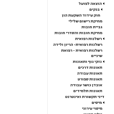
הוצאה לפועל
בנקים
חוק עידוד השקעת הון
מחיקת רישום שלילי
גביית חובות
מחיקת חובות והסדרי חובות
רשלנות רפואית
רשלנות רפואית- הריון ולידה
רשלנות רפואית - רפואת
שיניים
נזקי גוף ותאונות
תאונות דרכים
תאונות עבודה
תאונות ספורט
אובדן כושר עבודה
תאונות תלמידים
דיני תקשורת ואינטרנט
מיסים
מיסוי עירוני