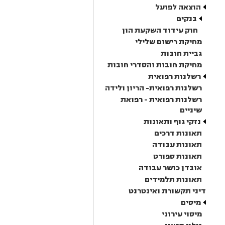
הוצאה לפועל
בנקים
חוק עידוד השקעת הון
מחיקת רישום שלילי
גביית חובות
מחיקת חובות והסדרי חובות
רשלנות רפואית
רשלנות רפואית- הריון ולידה
רשלנות רפואית - רפואת
שיניים
נזקי גוף ותאונות
תאונות דרכים
תאונות עבודה
תאונות ספורט
אובדן כושר עבודה
תאונות תלמידים
דיני תקשורת ואינטרנט
מיסים
מיסוי עירוני