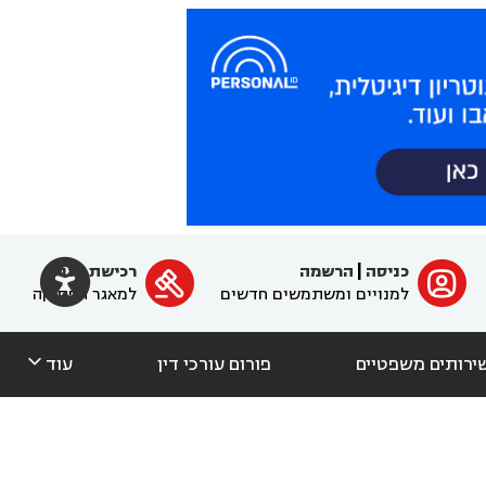

כניסה
|
הרשמה
רכישת מנוי
ﱐ

למנויים ומשתמשים חדשים
למאגר הפסיקה

ירותים משפטיים
פורום עורכי דין
עוד