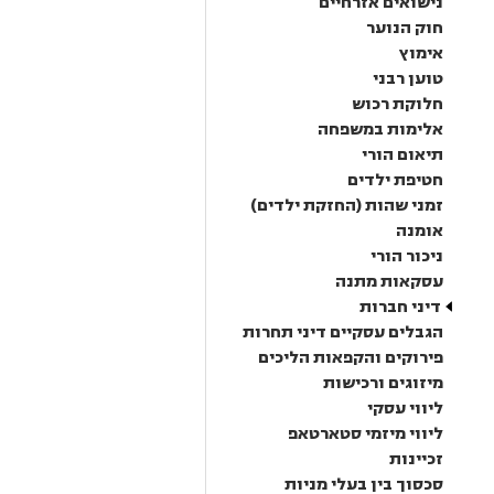
נישואים אזרחיים
חוק הנוער
אימוץ
טוען רבני
חלוקת רכוש
אלימות במשפחה
תיאום הורי
חטיפת ילדים
זמני שהות (החזקת ילדים)
אומנה
ניכור הורי
עסקאות מתנה
דיני חברות
הגבלים עסקיים דיני תחרות
פירוקים והקפאות הליכים
מיזוגים ורכישות
ליווי עסקי
ליווי מיזמי סטארטאפ
זכיינות
סכסוך בין בעלי מניות