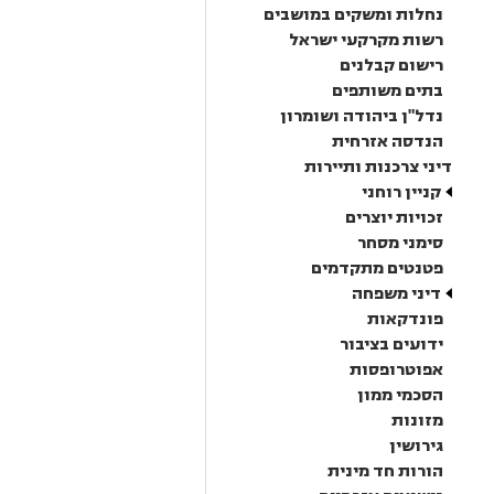
נחלות ומשקים במושבים
רשות מקרקעי ישראל
רישום קבלנים
בתים משותפים
נדל"ן ביהודה ושומרון
הנדסה אזרחית
דיני צרכנות ותיירות
קניין רוחני
זכויות יוצרים
סימני מסחר
פטנטים מתקדמים
דיני משפחה
פונדקאות
ידועים בציבור
אפוטרופסות
הסכמי ממון
מזונות
גירושין
הורות חד מינית