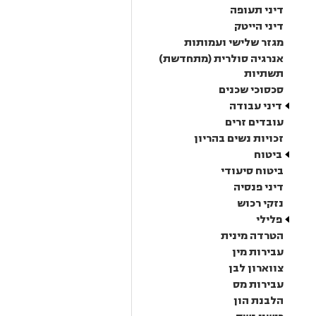
דיני תעופה
דיני הייטק
מגזר שלישי ועמותות
אנרגיה סולרית (מתחדשת)
תשתיות
סכסוכי שכנים
דיני עבודה
עובדים זרים
זכויות נשים בהריון
ביטוח
ביטוח סיעודי
דיני פנסיה
נזקי רכוש
פלילי
הטרדה מינית
עבירות מין
צווארון לבן
עבירות מס
הלבנת הון