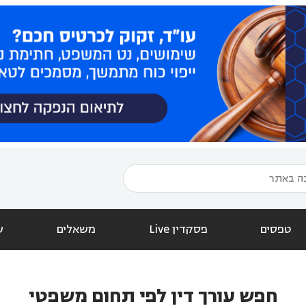
טפסים
פסקדין Live
משאלים
ש
חפש עורך דין לפי תחום משפטי