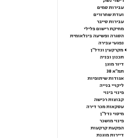
רישוי נשק
עבירות סמים
ועדת שחרורים
עבירות סייבר
מחיקת רישום פלילי
הסגרה ופשיעה בינלאומית
נפגעי עבירה
מקרקעין ונדל"ן
תכנון ובניה
דיור מוגן
תמ"א 38
אגודות שיתופיות
ליקויי בנייה
פינוי בינוי
קבוצות רכישה
עסקאות מכר דירה
מיסוי נדל"ן
פינוי מושכר
הפקעת קרקעות
דיירות מוגנת