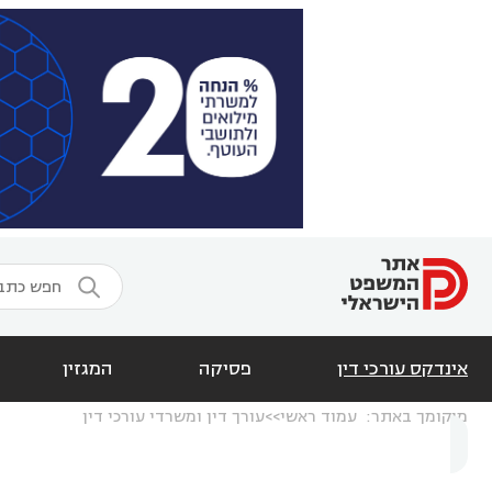

אינדקס עורכי דין
פסיקה
המגזין
מיקומך באתר:
עמוד ראשי
עורך דין ומשרדי עורכי דין