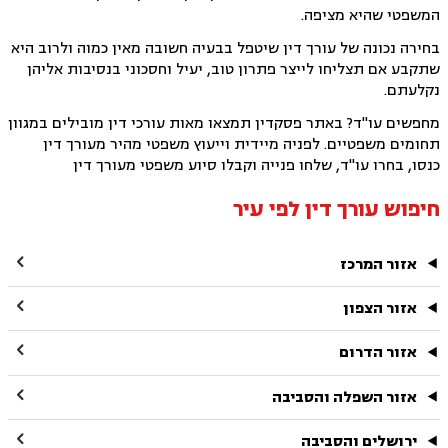
המשפטי שהיא מציפה.
בחירה נכונה של עורך דין שיטפל בבעיה חשובה מאין כמוה ולרוב היא
שתקבע אם תצליחו לייצר פתרון טוב, יעיל וחסכוני בנסיבות אליהן
נקלעתם.
מחפשים עו"ד? באתר פסקדין תמצאו מאות עורכי דין מובילים במגוון
תחומים משפטיים. לפניה מיידית וייעוץ משפטי מהיר מעורך דין
כנסו, בחרו עו"ד, שלחו פנייה וקבלו סיוע משפטי מעורך דין
חיפוש עורך דין לפי עיר

אזור המרכז

אזור הצפון

אזור הדרום

אזור השפלה והסביבה

ירושלים והסביבה