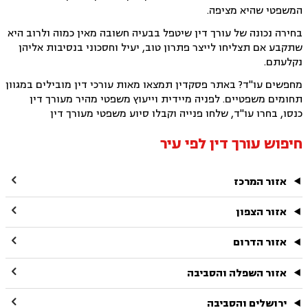
המשפטי שהיא מציפה.
בחירה נכונה של עורך דין שיטפל בבעיה חשובה מאין כמוה ולרוב היא
שתקבע אם תצליחו לייצר פתרון טוב, יעיל וחסכוני בנסיבות אליהן
נקלעתם.
מחפשים עו"ד? באתר פסקדין תמצאו מאות עורכי דין מובילים במגוון
תחומים משפטיים. לפניה מיידית וייעוץ משפטי מהיר מעורך דין
כנסו, בחרו עו"ד, שלחו פנייה וקבלו סיוע משפטי מעורך דין
חיפוש עורך דין לפי עיר

אזור המרכז

אזור הצפון

אזור הדרום

אזור השפלה והסביבה

ירושלים והסביבה