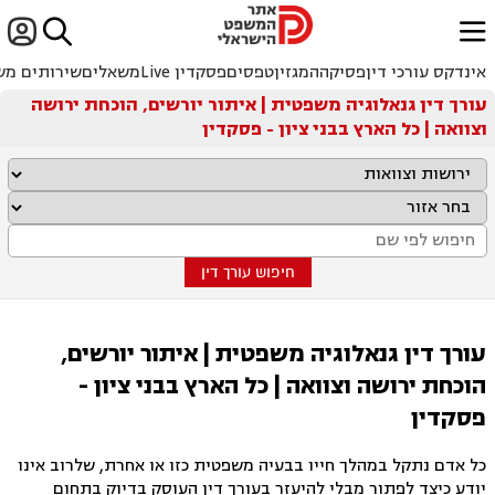


ﱐ
אינדקס עורכי דין
פסיקה
המגזין
טפסים
פסקדין Live
משאלים
שירותים מש
עורך דין גנאלוגיה משפטית | איתור יורשים, הוכחת ירושה
וצוואה | כל הארץ בבני ציון - פסקדין
חיפוש עורך דין
עורך דין גנאלוגיה משפטית | איתור יורשים,
הוכחת ירושה וצוואה | כל הארץ בבני ציון -
פסקדין
כל אדם נתקל במהלך חייו בבעיה משפטית כזו או אחרת, שלרוב אינו
יודע כיצד לפתור מבלי להיעזר בעורך דין העוסק בדיוק בתחום