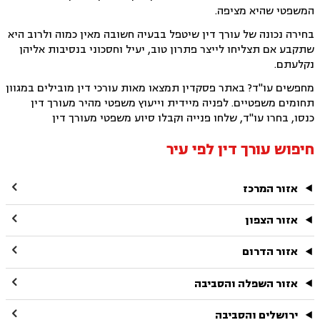
המשפטי שהיא מציפה.
בחירה נכונה של עורך דין שיטפל בבעיה חשובה מאין כמוה ולרוב היא
שתקבע אם תצליחו לייצר פתרון טוב, יעיל וחסכוני בנסיבות אליהן
נקלעתם.
מחפשים עו"ד? באתר פסקדין תמצאו מאות עורכי דין מובילים במגוון
תחומים משפטיים. לפניה מיידית וייעוץ משפטי מהיר מעורך דין
כנסו, בחרו עו"ד, שלחו פנייה וקבלו סיוע משפטי מעורך דין
חיפוש עורך דין לפי עיר

אזור המרכז

אזור הצפון

אזור הדרום

אזור השפלה והסביבה

ירושלים והסביבה