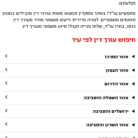
נקלעתם.
מחפשים עו"ד? באתר פסקדין תמצאו מאות עורכי דין מובילים במגוון
תחומים משפטיים. לפניה מיידית וייעוץ משפטי מהיר מעורך דין
כנסו, בחרו עו"ד, שלחו פנייה וקבלו סיוע משפטי מעורך דין
חיפוש עורך דין לפי עיר

אזור המרכז

אזור הצפון

אזור הדרום

אזור השפלה והסביבה

ירושלים והסביבה

אזור השרון והסביבה
