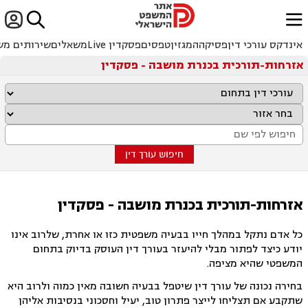


ﱐ
אינדקס עורכי דין
פסיקה
המגזין
טפסים
פסקדין Live
משאלים
שירותים מש
אזרחות-תורכית בכנרת מושבה - פסקדין
חיפוש עורך דין
אזרחות-תורכית בכנרת מושבה - פסקדין
כל אדם נתקל במהלך חייו בבעיה משפטית כזו או אחרת, שלרוב אינו
יודע כיצד לפתור מבלי להיעזר בעורך דין העוסק בדיוק בתחום
המשפטי שהיא מציפה.
בחירה נכונה של עורך דין שיטפל בבעיה חשובה מאין כמוה ולרוב היא
שתקבע אם תצליחו לייצר פתרון טוב, יעיל וחסכוני בנסיבות אליהן