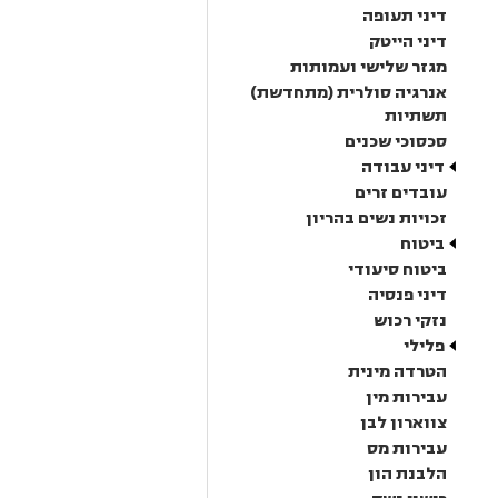
דיני תעופה
דיני הייטק
מגזר שלישי ועמותות
אנרגיה סולרית (מתחדשת)
תשתיות
סכסוכי שכנים
דיני עבודה
עובדים זרים
זכויות נשים בהריון
ביטוח
ביטוח סיעודי
דיני פנסיה
נזקי רכוש
פלילי
הטרדה מינית
עבירות מין
צווארון לבן
עבירות מס
הלבנת הון