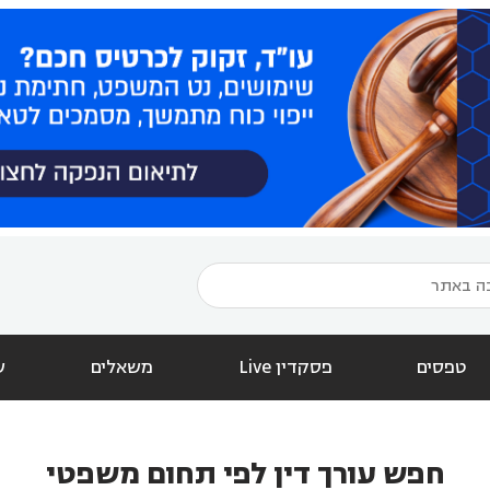
טפסים
פסקדין Live
משאלים
ש
חפש עורך דין לפי תחום משפטי