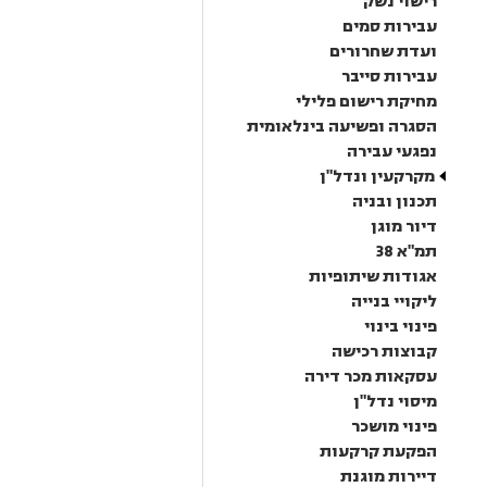
רישוי נשק
עבירות סמים
ועדת שחרורים
עבירות סייבר
מחיקת רישום פלילי
הסגרה ופשיעה בינלאומית
נפגעי עבירה
מקרקעין ונדל"ן
תכנון ובניה
דיור מוגן
תמ"א 38
אגודות שיתופיות
ליקויי בנייה
פינוי בינוי
קבוצות רכישה
עסקאות מכר דירה
מיסוי נדל"ן
פינוי מושכר
הפקעת קרקעות
דיירות מוגנת