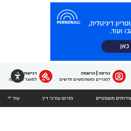

כניסה
|
הרשמה
רכישת מנוי
ﱐ

למנויים ומשתמשים חדשים
למאגר הפסיקה

ירותים משפטיים
פורום עורכי דין
עוד