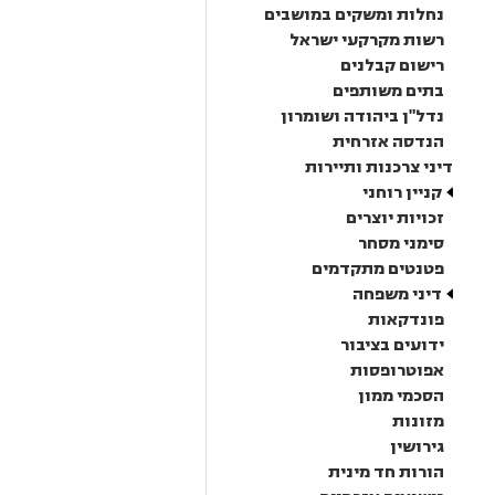
נחלות ומשקים במושבים
רשות מקרקעי ישראל
רישום קבלנים
בתים משותפים
נדל"ן ביהודה ושומרון
הנדסה אזרחית
דיני צרכנות ותיירות
קניין רוחני
זכויות יוצרים
סימני מסחר
פטנטים מתקדמים
דיני משפחה
פונדקאות
ידועים בציבור
אפוטרופסות
הסכמי ממון
מזונות
גירושין
הורות חד מינית