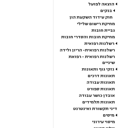
הוצאה לפועל
בנקים
חוק עידוד השקעת הון
מחיקת רישום שלילי
גביית חובות
מחיקת חובות והסדרי חובות
רשלנות רפואית
רשלנות רפואית- הריון ולידה
רשלנות רפואית - רפואת
שיניים
נזקי גוף ותאונות
תאונות דרכים
תאונות עבודה
תאונות ספורט
אובדן כושר עבודה
תאונות תלמידים
דיני תקשורת ואינטרנט
מיסים
מיסוי עירוני