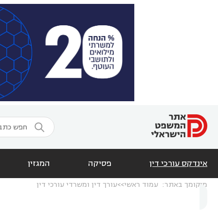

אינדקס עורכי דין
פסיקה
המגזין
מיקומך באתר:
עמוד ראשי
עורך דין ומשרדי עורכי דין