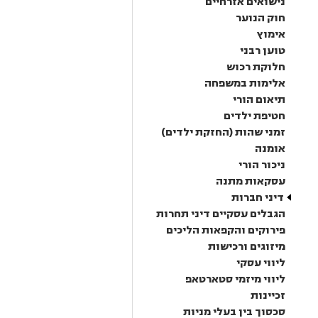
נישואים אזרחיים
חוק הנוער
אימוץ
טוען רבני
חלוקת רכוש
אלימות במשפחה
תיאום הורי
חטיפת ילדים
זמני שהות (החזקת ילדים)
אומנה
ניכור הורי
עסקאות מתנה
דיני חברות
הגבלים עסקיים דיני תחרות
פירוקים והקפאות הליכים
מיזוגים ורכישות
ליווי עסקי
ליווי מיזמי סטארטאפ
זכיינות
סכסוך בין בעלי מניות