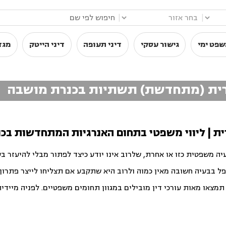
|
|
שפט ימי
גישור עסקי
דיני תעופה
דיני הייטק
מגז
סולרית (מתחדשת) תשתיות בכנרת מושבה
רית | ליווי משפטי בתחום האנרגיות המתחדשות בכ
יה משפטית כזו או אחרת, שלרוב אינו יודע כיצד לפתור מבלי להיעזר ב
פל בבעיה חשובה מאין כמוה ולרוב היא שתקבע אם תצליחו לייצר פתרון ט
צאו מאות עורכי דין מובילים במגוון תחומים משפטיים. לפניה מיידית ו