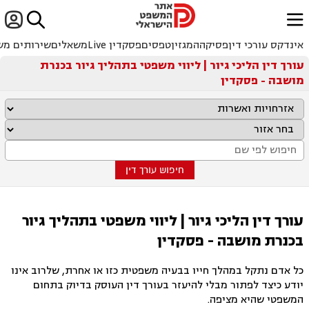


ﱐ
אינדקס עורכי דין
פסיקה
המגזין
טפסים
פסקדין Live
משאלים
שירותים מש
עורך דין הליכי גיור | ליווי משפטי בתהליך גיור בכנרת
מושבה - פסקדין
חיפוש עורך דין
עורך דין הליכי גיור | ליווי משפטי בתהליך גיור
בכנרת מושבה - פסקדין
כל אדם נתקל במהלך חייו בבעיה משפטית כזו או אחרת, שלרוב אינו
יודע כיצד לפתור מבלי להיעזר בעורך דין העוסק בדיוק בתחום
המשפטי שהיא מציפה.