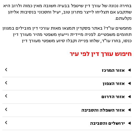
בחירה נכונה של עורך דין שיטפל בבעיה חשובה מאין כמוה ולרוב היא
שתקבע אם תצליחו לייצר פתרון טוב, יעיל וחסכוני בנסיבות אליהן
נקלעתם.
מחפשים עו"ד? באתר פסקדין תמצאו מאות עורכי דין מובילים במגוון
תחומים משפטיים. לפניה מיידית וייעוץ משפטי מהיר מעורך דין
כנסו, בחרו עו"ד, שלחו פנייה וקבלו סיוע משפטי מעורך דין
חיפוש עורך דין לפי עיר

אזור המרכז

אזור הצפון

אזור הדרום

אזור השפלה והסביבה

ירושלים והסביבה