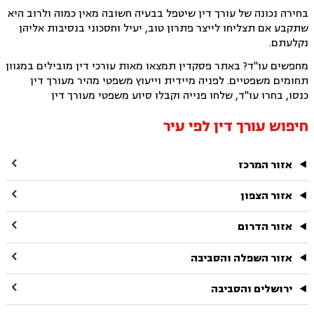
בחירה נכונה של עורך דין שיטפל בבעיה חשובה מאין כמוה ולרוב היא
שתקבע אם תצליחו לייצר פתרון טוב, יעיל וחסכוני בנסיבות אליהן
נקלעתם.
מחפשים עו"ד? באתר פסקדין תמצאו מאות עורכי דין מובילים במגוון
תחומים משפטיים. לפניה מיידית וייעוץ משפטי מהיר מעורך דין
כנסו, בחרו עו"ד, שלחו פנייה וקבלו סיוע משפטי מעורך דין
חיפוש עורך דין לפי עיר

אזור המרכז

אזור הצפון

אזור הדרום

אזור השפלה והסביבה

ירושלים והסביבה