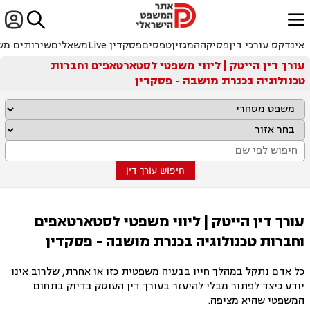


ﱐ
אינדקס עורכי דין
פסיקה
המגזין
טפסים
פסקדין Live
משאלים
שירותים מש
עורך דין הייטק | ליווי משפטי לסטארטאפים וחברות
טכנולוגיה בכנרת מושבה - פסקדין
חיפוש עורך דין
עורך דין הייטק | ליווי משפטי לסטארטאפים
וחברות טכנולוגיה בכנרת מושבה - פסקדין
כל אדם נתקל במהלך חייו בבעיה משפטית כזו או אחרת, שלרוב אינו
יודע כיצד לפתור מבלי להיעזר בעורך דין העוסק בדיוק בתחום
המשפטי שהיא מציפה.