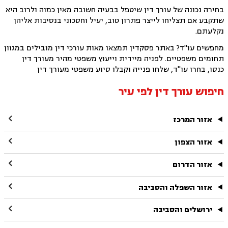
בחירה נכונה של עורך דין שיטפל בבעיה חשובה מאין כמוה ולרוב היא
שתקבע אם תצליחו לייצר פתרון טוב, יעיל וחסכוני בנסיבות אליהן
נקלעתם.
מחפשים עו"ד? באתר פסקדין תמצאו מאות עורכי דין מובילים במגוון
תחומים משפטיים. לפניה מיידית וייעוץ משפטי מהיר מעורך דין
כנסו, בחרו עו"ד, שלחו פנייה וקבלו סיוע משפטי מעורך דין
חיפוש עורך דין לפי עיר

אזור המרכז

אזור הצפון

אזור הדרום

אזור השפלה והסביבה

ירושלים והסביבה