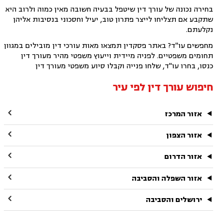
בחירה נכונה של עורך דין שיטפל בבעיה חשובה מאין כמוה ולרוב היא
שתקבע אם תצליחו לייצר פתרון טוב, יעיל וחסכוני בנסיבות אליהן
נקלעתם.
מחפשים עו"ד? באתר פסקדין תמצאו מאות עורכי דין מובילים במגוון
תחומים משפטיים. לפניה מיידית וייעוץ משפטי מהיר מעורך דין
כנסו, בחרו עו"ד, שלחו פנייה וקבלו סיוע משפטי מעורך דין
חיפוש עורך דין לפי עיר

אזור המרכז

אזור הצפון

אזור הדרום

אזור השפלה והסביבה

ירושלים והסביבה