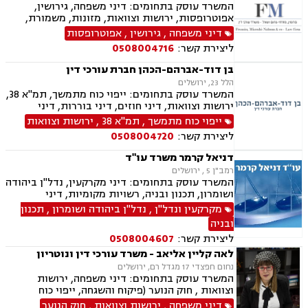
המשרד עוסק בתחומים: דיני משפחה, גירושין,
אפוטרופסות, ירושות וצוואות, מזונות, משמורת,
ייפוי כוח מתמשך, ידועים בציבור, חלוקת רכוש,
דיני משפחה
,
גירושין
,
אפוטרופסות
הורות חד מינית, הסכמי ממון, דיני מקרקעין,
ליצירת קשר:
0508004716
עסקאות מכר דירה, נדל"ן, ליקויי בנייה, פינוי בינוי,
פינוי מושכר, תמ"א 38, דיירות מוגנת , בנקים,
בן דוד-אברהם-הכהן חברת עורכי דין
ערבויות ושטרות , פירוקים והקפאות הליכים, צווי
הלל 23, ירושלים
מניעה, ליווי עסקי, דיני חוזים, חדלות פירעון, פשיטת
המשרד עוסק בתחומים: ייפוי כוח מתמשך, תמ"א 38,
רגל, הוצאה לפועל, גביית חובות, דיני חברות,
ירושות וצוואות, דיני חוזים, דיני בוררות, דיני
תביעות ייצוגיות, דיני עבודה
מקרקעין, עסקאות מכר דירה, אפוטרופסות, לשון
ייפוי כוח מתמשך
,
תמ"א 38
,
ירושות וצוואות
הרע, דיני עמותות, דיני מכרזים והתקשרויות, דיני
ליצירת קשר:
0508004720
בחירות , זכויות אדם, ביקורת , חוקתי ומנהלי
דניאל קרמר משרד עו"ד
רמב"ן 5 , ירושלים
המשרד עוסק בתחומים: דיני מקרקעין, נדל"ן ביהודה
ושומרון, תכנון ובניה, רשויות מקומיות, דיני
תאגידים ופלילי
מקרקעין ונדל"ן
,
נדל"ן ביהודה ושומרון
,
תכנון
ובניה
ליצירת קשר:
0508004607
לאה קליין אליאב - משרד עורכי דין ונוטריון
נחום חפצדי 17 מגדל רם, ירושלים
המשרד עוסק בתחומים: דיני משפחה, ירושות
וצוואות , חוק הנוער (פיקוח והשגחה, ייפוי כוח
מתמשך ונוטריון.
דיני משפחה
,
ירושות וצוואות
,
חוק הנוער