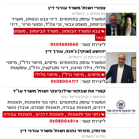
צפורי ושות' משרד עורכי דין
עם ועולמו 3, ירושלים
המשרד עוסק בתחומים: דיני צבא ובטחון, משרד
הביטחון, משפט צבאי, נכי צה"ל, נפגעי טרור , דיני
ביטוח, ביטוח לאומי, דיני מקרקעין, עסקאות מכר
צבא ומשרד הבטחון
,
משרד הביטחון
,
משפט
דירה, תמ"א 38, ייפוי כח מתמשך
צבאי
ליצירת קשר:
0509693060
יהושע (שוקי) ג'אנה, עורך דין
בית הדפוס 12, ירושלים
המשרד עוסק בתחומים: מיסים, מיסוי נדל"ן, מיסוי
פלילי, גילוי מרצון, דיני מקרקעין, נדל"ן, עסקאות
מכר דירה, פינוי בינוי, קבוצות רכישה, תמ"א 38
מיסים
,
מיסוי נדל"ן
,
מיסוי פלילי
ליצירת קשר:
0508004777
קמרי את שבתאי שילוביצקי ושות' משרד עו"ד
החרושת 2 קניון עזריאלי, עכו
המשרד עוסק בתחומים: נזקי גוף ותאונות, תאונות
דרכים, תאונות עבודה, תאונות ספורט, אובדן כושר
עבודה, תאונות תלמידים, תאונות עקב רשלנות,
נזקי גוף ותאונות
,
תאונות דרכים
,
תאונות עבודה
תביעות ביטוח ונזקי רכוש, ביטוח סיעודי, דיני
ליצירת קשר:
0508004974
פנסיה, נזקי רכוש, פטור ממס הכנסה מסיבות
רפואיות
פרומין, מזרחי נחום ושות' משרד עורכי דין
הלל 8, ירושלים