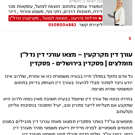
אבן ישראל 5, ירושלים
המשרד עוסק בתחום: הוצאה לפועל, עסקאות מכר
דירה, תאונות דרכים, נזקי גוף, משפט אזרחי , דיני
מקרקעין, דיני חוזים, דיני ביטוח, נזיקין, אבדן כושר
חדלות פירעון
,
הוצאה לפועל
,
מקרקעין ונדל"ן
עבודה , הסכמי ממון, ירושות וצוואות, רשות מקרקעי
ליצירת קשר:
0508004882
ישראל, נדל"ן, סדר דין אזרחי וראיות, תאונות
עבודה, נוטריון, ייפוי כוח מתמשך
1
עורך דין מקרקעין – מצאו עורכי דין נדל"ן
מומלצים | פסקדין בירושלים - פסקדין
כל אדם נתקל במהלך חייו בבעיה משפטית כזו או אחרת, שלרוב אינו
יודע כיצד לפתור מבלי להיעזר בעורך דין העוסק בדיוק בתחום
המשפטי שהיא מציפה.
בחירה נכונה של עורך דין שיטפל בבעיה חשובה מאין כמוה ולרוב היא
שתקבע אם תצליחו לייצר פתרון טוב, יעיל וחסכוני בנסיבות אליהן
נקלעתם.
מחפשים עו"ד? באתר פסקדין תמצאו מאות עורכי דין מובילים במגוון
תחומים משפטיים. לפניה מיידית וייעוץ משפטי מהיר מעורך דין
כנסו, בחרו עו"ד, שלחו פנייה וקבלו סיוע משפטי מעורך דין