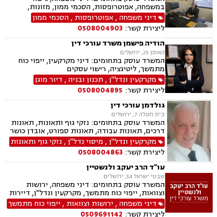
במשפחה, אפוטרופסות, הסכמי ממון, מזונות,
משמורת, גירושין, טוען רבני, חלוקת רכוש, מעמד
דיני משפחה
,
אפוטרופסות
,
הסכמי ממון
אישי, תיאום הורי, זמני שהות, ניכור הורי, עסקאות
ליצירת קשר:
0508004903
מתנה, ידועים בציבור, ירושות וצוואות, נוטריון, ייפוי
כוח מתמשך, הוצאה לפועל, חדלות פירעון, תביעות
הודיה פישמן משרד עורכי דין
מסחריות, דיני חוזים, מקרקעין ונדל"ן, עסקאות מכר
האומן 25, ירושלים
דירה, עסקאות מכר יד שניה מקבלן, משפט מסחרי,
המשרד עוסק בתחומים: דיני מקרקעין, ייפוי כוח
דיני חברות, ליטיגציה מסחרית ונדל"נית, דיני
מתמשך, ליטיגציה, רישוי עסקים
עמותות
מקרקעין ונדל"ן
,
תכנון ובניה
,
דיור מוגן
ליצירת קשר:
0508004895
גולדמן עורכי דין
בית חוגלה 7, ירושלים
המשרד עוסק בתחומים: נזקי גוף ותאונות, תאונות
דרכים, תאונות עבודה, תאונות ספורט, אובדן כושר
עבודה, תאונות עקב רשלנות, תביעות ביטוח ונזקי
מקרקעין ונדל"ן
,
מיסוי נדל"ן
,
נזקי גוף ותאונות
רכוש, ביטוח לאומי, רשלנות רפואית, מקרקעין
ליצירת קשר:
0508004863
ונדל"ן, אזרחות זרה ודרכון זר, דיני חוזים, דיני
ספורט, לשון הרע, ירושות וצוואות, מיסוי נדל"ן.
עו"ד הרב יעקב ולנשטיין
שבטי ישראל 54, ירושלים
המשרד עוסק בתחומים: דיני משפחה, ירושות
וצוואות, ייפוי כוח מתמשך, מקרקעין ונדל"ן, דיירות
מוגנת, עסקאות מכר דירה
דיני משפחה
,
ירושות וצוואות
,
ייפוי כוח מתמשך
ליצירת קשר:
0509691142