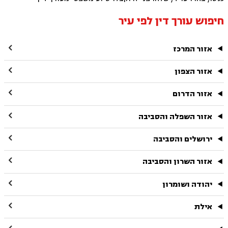
חיפוש עורך דין לפי עיר

אזור המרכז

אזור הצפון

אזור הדרום

אזור השפלה והסביבה

ירושלים והסביבה

אזור השרון והסביבה

יהודה ושומרון

אילת