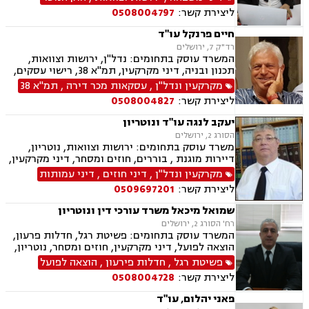
ליצירת קשר:
0508004797
חיים פרנקל עו"ד
רד"ק 7, ירושלים
המשרד עוסק בתחומים: נדל"ן, ירושות וצוואות,
תכנון ובניה, דיני מקרקעין, תמ"א 38, רישוי עסקים,
קבוצות רכישה, פינוי בינוי, עסקאות מכר דירה, מנהל
מקרקעין ונדל"ן
,
עסקאות מכר דירה
,
תמ"א 38
מקרקעי ישראל, מיסוי נדל"ן, מגרשים לבניה, ליקויי
ליצירת קשר:
0508004827
בנייה, ליווי עסקי, חלוקת רכוש, חוזים ומסחר, הסכמי
ממון, היטל השבחה, דיירות מוגנת וארנונה.
יעקב לנגה עו"ד ונוטריון
הסורג 2, ירושלים
משרד עוסק בתחומים: ירושות וצוואות, נוטריון,
דיירות מוגנת , בוררים, חוזים ומסחר, דיני מקרקעין,
דיני משפחה, דיני עבודה ודיני תאגידים.
מקרקעין ונדל"ן
,
דיני חוזים
,
דיני עמותות
ליצירת קשר:
0509697201
שמואל מיכאל משרד עורכי דין ונוטריון
רח' הסורג 2, ירושלים
המשרד עוסק בתחומים: פשיטת רגל, חדלות פרעון,
הוצאה לפועל, דיני מקרקעין, חוזים ומסחר, נוטריון,
עסקאות מכר דירה, ירושות וצוואות, ליטיגציה, נדל"ן,
פשיטת רגל
,
חדלות פירעון
,
הוצאה לפועל
פינוי מושכר ופירוקים והקפאות הליכים.
ליצירת קשר:
0508004728
פאני יהלום, עו"ד