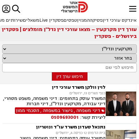


ﱐ
אינדקס עורכי דין
פסיקה
המגזין
טפסים
פסקדין Live
משאלים
שירותים מש
עורך דין מקרקעין – מצאו עורכי דין נדל"ן מומלצים | פסקדין
בירושלים - פסקדין
חיפוש עורך דין
לוין וולקן משרד עורכי דין
כנפי נשרים 13, ירושלים
המשרד עוסק בתחומים: דיני משפחה, משפט מסחרי,
דיני עבודה, מקרקעין ונדל"ן, דיני חברות
דיני משפחה
,
גישור במשפחה
,
הסכמי ממון
ליצירת קשר:
0509693001
נתנאל סעדון משרד עו"ד ונוטריון
בית הדפוס 12 כניסה A, ירושלים
המשרד עוסק בתחומים: דיני משפחה, גישור