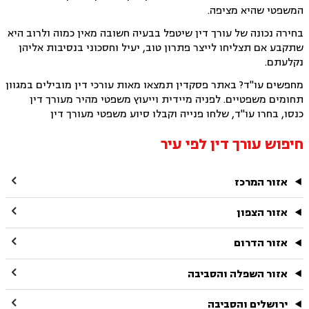
המשפטי שהיא מציפה.
בחירה נכונה של עורך דין שיטפל בבעיה חשובה מאין כמוה ולרוב היא
שתקבע אם תצליחו לייצר פתרון טוב, יעיל וחסכוני בנסיבות אליהן
נקלעתם.
מחפשים עו"ד? באתר פסקדין תמצאו מאות עורכי דין מובילים במגוון
תחומים משפטיים. לפניה מיידית וייעוץ משפטי מהיר מעורך דין
כנסו, בחרו עו"ד, שלחו פנייה וקבלו סיוע משפטי מעורך דין
חיפוש עורך דין לפי עיר

אזור המרכז

אזור הצפון

אזור הדרום

אזור השפלה והסביבה

ירושלים והסביבה