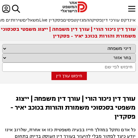


ﱐ
אינדקס עורכי דין
פסיקה
המגזין
טפסים
פסקדין Live
משאלים
שירותים מש
עורך דין ניכור הורי | עורך דין משפחה | ייצוג משפטי בסכסוכי
משמורת והורות בכוכב יאיר - פסקדין
חיפוש עורך דין
עורך דין ניכור הורי | עורך דין משפחה | ייצוג
משפטי בסכסוכי משמורת והורות בכוכב יאיר -
פסקדין
כל אדם נתקל במהלך חייו בבעיה משפטית כזו או אחרת, שלרוב אינו
יודע כיצד לפתור מבלי להיעזר בעורך דין העוסק בדיוק בתחום