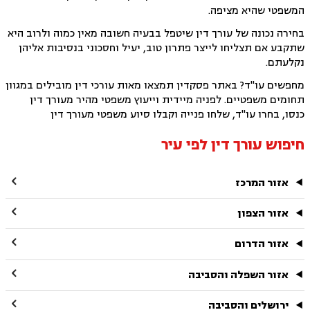
המשפטי שהיא מציפה.
בחירה נכונה של עורך דין שיטפל בבעיה חשובה מאין כמוה ולרוב היא
שתקבע אם תצליחו לייצר פתרון טוב, יעיל וחסכוני בנסיבות אליהן
נקלעתם.
מחפשים עו"ד? באתר פסקדין תמצאו מאות עורכי דין מובילים במגוון
תחומים משפטיים. לפניה מיידית וייעוץ משפטי מהיר מעורך דין
כנסו, בחרו עו"ד, שלחו פנייה וקבלו סיוע משפטי מעורך דין
חיפוש עורך דין לפי עיר

אזור המרכז

אזור הצפון

אזור הדרום

אזור השפלה והסביבה

ירושלים והסביבה