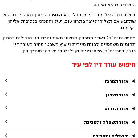
המשפטי שהיא מציפה.
בחירה נכונה של עורך דין שיטפל בבעיה חשובה מאין כמוה ולרוב היא
שתקבע אם תצליחו לייצר פתרון טוב, יעיל וחסכוני בנסיבות אליהן
נקלעתם.
מחפשים עו"ד? באתר פסקדין תמצאו מאות עורכי דין מובילים במגוון
תחומים משפטיים. לפניה מיידית וייעוץ משפטי מהיר מעורך דין
כנסו, בחרו עו"ד, שלחו פנייה וקבלו סיוע משפטי מעורך דין
חיפוש עורך דין לפי עיר

אזור המרכז

אזור הצפון

אזור הדרום

אזור השפלה והסביבה

ירושלים והסביבה