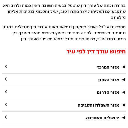
בחירה נכונה של עורך דין שיטפל בבעיה חשובה מאין כמוה ולרוב היא
שתקבע אם תצליחו לייצר פתרון טוב, יעיל וחסכוני בנסיבות אליהן
נקלעתם.
מחפשים עו"ד? באתר פסקדין תמצאו מאות עורכי דין מובילים במגוון
תחומים משפטיים. לפניה מיידית וייעוץ משפטי מהיר מעורך דין
כנסו, בחרו עו"ד, שלחו פנייה וקבלו סיוע משפטי מעורך דין
חיפוש עורך דין לפי עיר

אזור המרכז

אזור הצפון

אזור הדרום

אזור השפלה והסביבה

ירושלים והסביבה