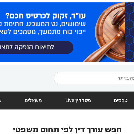
טפסים
פסקדין Live
משאלים
ש
חפש עורך דין לפי תחום משפטי