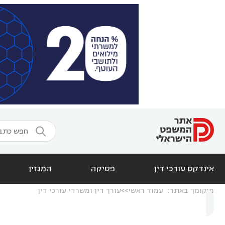

אינדקס עורכי דין
פסיקה
המגזין
מיקומך באתר:
עמוד ראשי
עורך דין ומשרדי עורכי דין