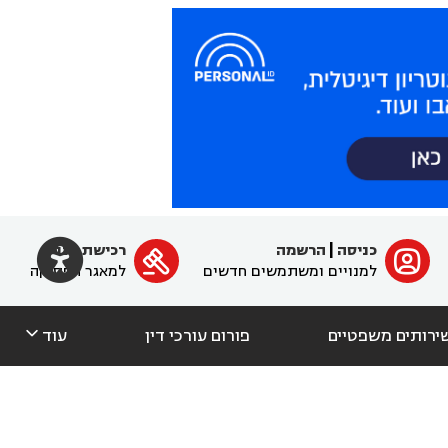

כניסה
|
הרשמה
רכישת מנוי
ﱐ

למנויים ומשתמשים חדשים
למאגר הפסיקה

ירותים משפטיים
פורום עורכי דין
עוד