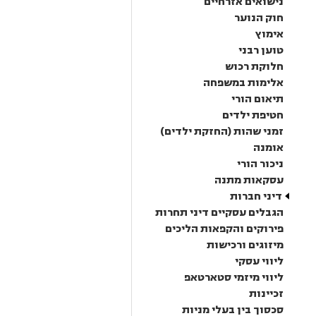
נישואים אזרחיים
חוק הנוער
אימוץ
טוען רבני
חלוקת רכוש
אלימות במשפחה
תיאום הורי
חטיפת ילדים
זמני שהות (החזקת ילדים)
אומנה
ניכור הורי
עסקאות מתנה
דיני חברות
הגבלים עסקיים דיני תחרות
פירוקים והקפאות הליכים
מיזוגים ורכישות
ליווי עסקי
ליווי מיזמי סטארטאפ
זכיינות
סכסוך בין בעלי מניות