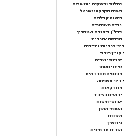
נחלות ומשקים במושבים
רשות מקרקעי ישראל
רישום קבלנים
בתים משותפים
נדל"ן ביהודה ושומרון
הנדסה אזרחית
דיני צרכנות ותיירות
קניין רוחני
זכויות יוצרים
סימני מסחר
פטנטים מתקדמים
דיני משפחה
פונדקאות
ידועים בציבור
אפוטרופסות
הסכמי ממון
מזונות
גירושין
הורות חד מינית