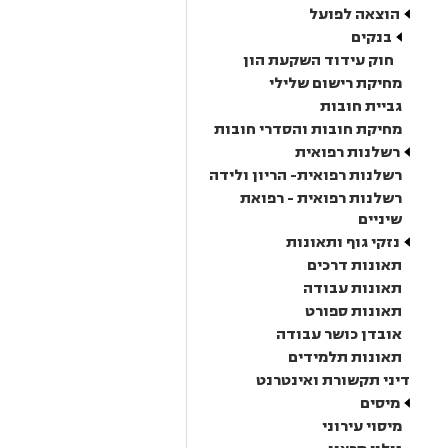
הוצאה לפועל
בנקים
חוק עידוד השקעת הון
מחיקת רישום שלילי
גביית חובות
מחיקת חובות והסדרי חובות
רשלנות רפואית
רשלנות רפואית- הריון ולידה
רשלנות רפואית - רפואת
שיניים
נזקי גוף ותאונות
תאונות דרכים
תאונות עבודה
תאונות ספורט
אובדן כושר עבודה
תאונות תלמידים
דיני תקשורת ואינטרנט
מיסים
מיסוי עירוני