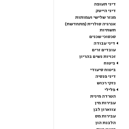
דיני תעופה
דיני הייטק
מגזר שלישי ועמותות
אנרגיה סולרית (מתחדשת)
תשתיות
סכסוכי שכנים
דיני עבודה
עובדים זרים
זכויות נשים בהריון
ביטוח
ביטוח סיעודי
דיני פנסיה
נזקי רכוש
פלילי
הטרדה מינית
עבירות מין
צווארון לבן
עבירות מס
הלבנת הון