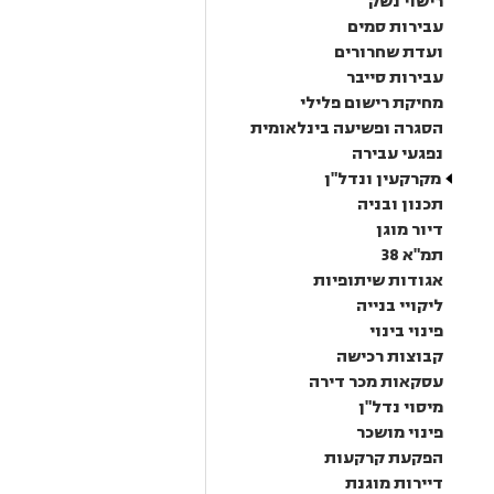
רישוי נשק
עבירות סמים
ועדת שחרורים
עבירות סייבר
מחיקת רישום פלילי
הסגרה ופשיעה בינלאומית
נפגעי עבירה
מקרקעין ונדל"ן
תכנון ובניה
דיור מוגן
תמ"א 38
אגודות שיתופיות
ליקויי בנייה
פינוי בינוי
קבוצות רכישה
עסקאות מכר דירה
מיסוי נדל"ן
פינוי מושכר
הפקעת קרקעות
דיירות מוגנת