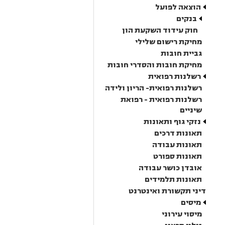
הוצאה לפועל
בנקים
חוק עידוד השקעת הון
מחיקת רישום שלילי
גביית חובות
מחיקת חובות והסדרי חובות
רשלנות רפואית
רשלנות רפואית- הריון ולידה
רשלנות רפואית - רפואת
שיניים
נזקי גוף ותאונות
תאונות דרכים
תאונות עבודה
תאונות ספורט
אובדן כושר עבודה
תאונות תלמידים
דיני תקשורת ואינטרנט
מיסים
מיסוי עירוני