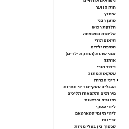
נישואים אזרחיים
חוק הנוער
אימוץ
טוען רבני
חלוקת רכוש
אלימות במשפחה
תיאום הורי
חטיפת ילדים
זמני שהות (החזקת ילדים)
אומנה
ניכור הורי
עסקאות מתנה
דיני חברות
הגבלים עסקיים דיני תחרות
פירוקים והקפאות הליכים
מיזוגים ורכישות
ליווי עסקי
ליווי מיזמי סטארטאפ
זכיינות
סכסוך בין בעלי מניות