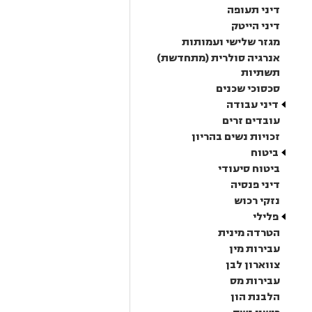
דיני תעופה
דיני הייטק
מגזר שלישי ועמותות
אנרגיה סולרית (מתחדשת)
תשתיות
סכסוכי שכנים
דיני עבודה
עובדים זרים
זכויות נשים בהריון
ביטוח
ביטוח סיעודי
דיני פנסיה
נזקי רכוש
פלילי
הטרדה מינית
עבירות מין
צווארון לבן
עבירות מס
הלבנת הון