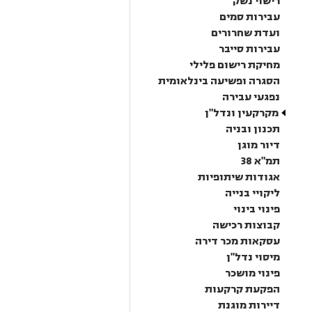
רישוי נשק
עבירות סמים
ועדת שחרורים
עבירות סייבר
מחיקת רישום פלילי
הסגרה ופשיעה בינלאומית
נפגעי עבירה
מקרקעין ונדל"ן
תכנון ובניה
דיור מוגן
תמ"א 38
אגודות שיתופיות
ליקויי בנייה
פינוי בינוי
קבוצות רכישה
עסקאות מכר דירה
מיסוי נדל"ן
פינוי מושכר
הפקעת קרקעות
דיירות מוגנת