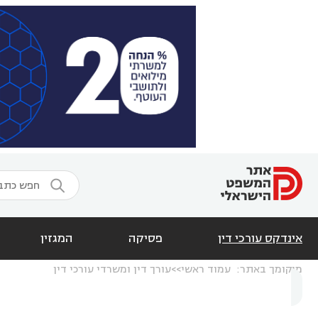

אינדקס עורכי דין
פסיקה
המגזין
מיקומך באתר:
עמוד ראשי
עורך דין ומשרדי עורכי דין