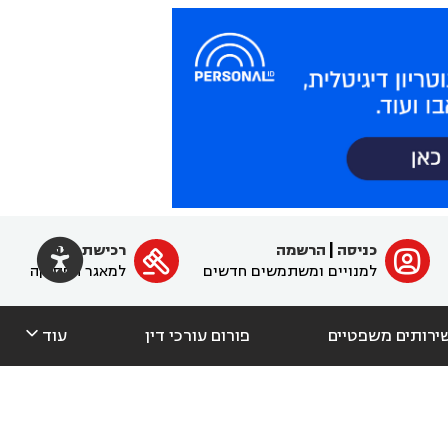

כניסה
|
הרשמה
רכישת מנוי
ﱐ

למנויים ומשתמשים חדשים
למאגר הפסיקה

ירותים משפטיים
פורום עורכי דין
עוד