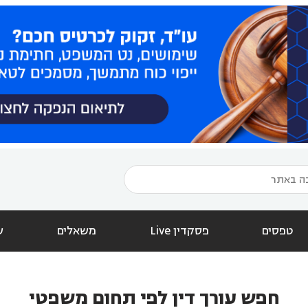
טפסים
פסקדין Live
משאלים
ש
חפש עורך דין לפי תחום משפטי