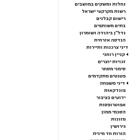
נחלות ומשקים במושבים
רשות מקרקעי ישראל
רישום קבלנים
בתים משותפים
נדל"ן ביהודה ושומרון
הנדסה אזרחית
דיני צרכנות ותיירות
קניין רוחני
זכויות יוצרים
סימני מסחר
פטנטים מתקדמים
דיני משפחה
פונדקאות
ידועים בציבור
אפוטרופסות
הסכמי ממון
מזונות
גירושין
הורות חד מינית