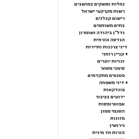
נחלות ומשקים במושבים
רשות מקרקעי ישראל
רישום קבלנים
בתים משותפים
נדל"ן ביהודה ושומרון
הנדסה אזרחית
דיני צרכנות ותיירות
קניין רוחני
זכויות יוצרים
סימני מסחר
פטנטים מתקדמים
דיני משפחה
פונדקאות
ידועים בציבור
אפוטרופסות
הסכמי ממון
מזונות
גירושין
הורות חד מינית