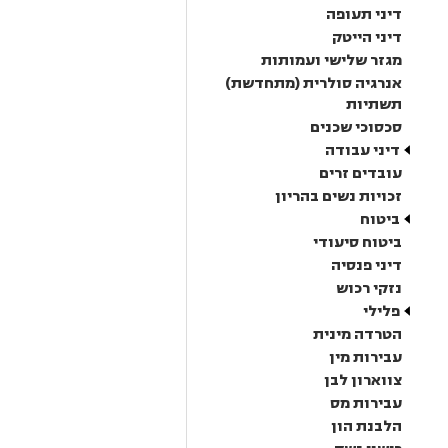
דיני תעופה
דיני הייטק
מגזר שלישי ועמותות
אנרגיה סולרית (מתחדשת)
תשתיות
סכסוכי שכנים
דיני עבודה
עובדים זרים
זכויות נשים בהריון
ביטוח
ביטוח סיעודי
דיני פנסיה
נזקי רכוש
פלילי
הטרדה מינית
עבירות מין
צווארון לבן
עבירות מס
הלבנת הון