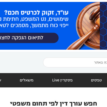
טפסים
פסקדין Live
משאלים
ש
חפש עורך דין לפי תחום משפטי