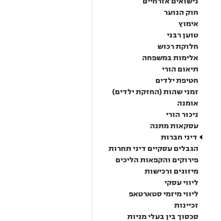
נישואים אזרחיים
חוק הנוער
אימוץ
טוען רבני
חלוקת רכוש
אלימות במשפחה
תיאום הורי
חטיפת ילדים
זמני שהות (החזקת ילדים)
אומנה
ניכור הורי
עסקאות מתנה
דיני חברות
הגבלים עסקיים דיני תחרות
פירוקים והקפאות הליכים
מיזוגים ורכישות
ליווי עסקי
ליווי מיזמי סטארטאפ
זכיינות
סכסוך בין בעלי מניות