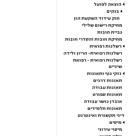
הוצאה לפועל
בנקים
חוק עידוד השקעת הון
מחיקת רישום שלילי
גביית חובות
מחיקת חובות והסדרי חובות
רשלנות רפואית
רשלנות רפואית- הריון ולידה
רשלנות רפואית - רפואת
שיניים
נזקי גוף ותאונות
תאונות דרכים
תאונות עבודה
תאונות ספורט
אובדן כושר עבודה
תאונות תלמידים
דיני תקשורת ואינטרנט
מיסים
מיסוי עירוני