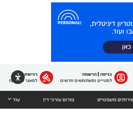

כניסה
|
הרשמה
רכישת מנוי
ﱐ

למנויים ומשתמשים חדשים
למאגר הפסיקה

ירותים משפטיים
פורום עורכי דין
עוד