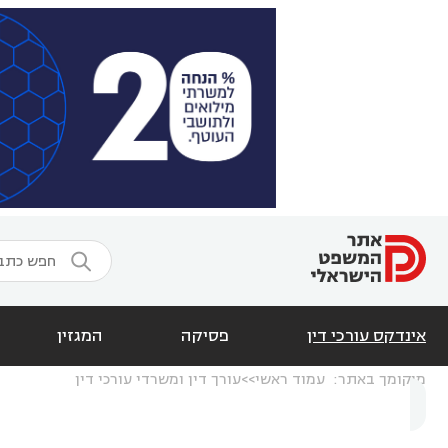

אינדקס עורכי דין
פסיקה
המגזין
מיקומך באתר:
עמוד ראשי
עורך דין ומשרדי עורכי דין