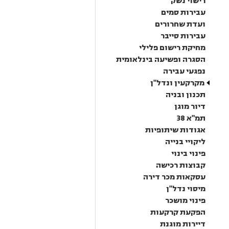
רישוי נשק
עבירות סמים
ועדת שחרורים
עבירות סייבר
מחיקת רישום פלילי
הסגרה ופשיעה בינלאומית
נפגעי עבירה
מקרקעין ונדל"ן
תכנון ובניה
דיור מוגן
תמ"א 38
אגודות שיתופיות
ליקויי בנייה
פינוי בינוי
קבוצות רכישה
עסקאות מכר דירה
מיסוי נדל"ן
פינוי מושכר
הפקעת קרקעות
דיירות מוגנת