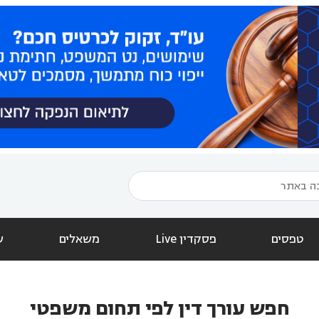
טפסים
פסקדין Live
משאלים
ש
חפש עורך דין לפי תחום משפטי