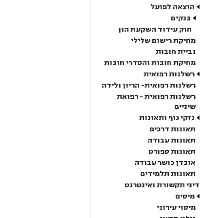
הוצאה לפועל
בנקים
חוק עידוד השקעת הון
מחיקת רישום שלילי
גביית חובות
מחיקת חובות והסדרי חובות
רשלנות רפואית
רשלנות רפואית- הריון ולידה
רשלנות רפואית - רפואת
שיניים
נזקי גוף ותאונות
תאונות דרכים
תאונות עבודה
תאונות ספורט
אובדן כושר עבודה
תאונות תלמידים
דיני תקשורת ואינטרנט
מיסים
מיסוי עירוני