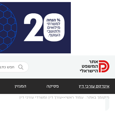

אינדקס עורכי דין
פסיקה
המגזין
מיקומך באתר:
עמוד ראשי
עורך דין ומשרדי עורכי דין