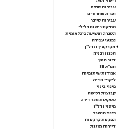
רישוי נשק
עבירות סמים
ועדת שחרורים
עבירות סייבר
מחיקת רישום פלילי
הסגרה ופשיעה בינלאומית
נפגעי עבירה
מקרקעין ונדל"ן
תכנון ובניה
דיור מוגן
תמ"א 38
אגודות שיתופיות
ליקויי בנייה
פינוי בינוי
קבוצות רכישה
עסקאות מכר דירה
מיסוי נדל"ן
פינוי מושכר
הפקעת קרקעות
דיירות מוגנת