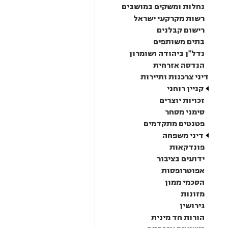
נחלות ומשקים במושבים
רשות מקרקעי ישראל
רישום קבלנים
בתים משותפים
נדל"ן ביהודה ושומרון
הנדסה אזרחית
דיני צרכנות ותיירות
קניין רוחני
זכויות יוצרים
סימני מסחר
פטנטים מתקדמים
דיני משפחה
פונדקאות
ידועים בציבור
אפוטרופסות
הסכמי ממון
מזונות
גירושין
הורות חד מינית