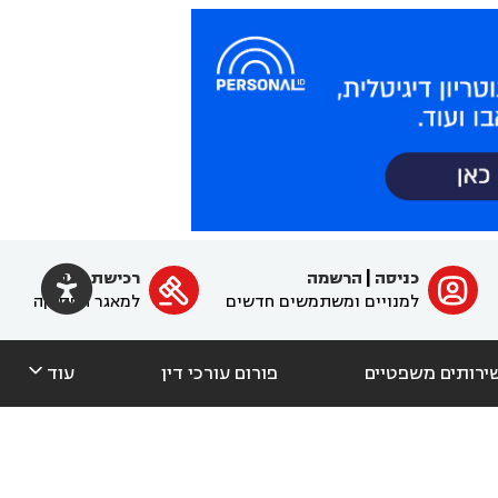

כניסה
|
הרשמה
רכישת מנוי
ﱐ

למנויים ומשתמשים חדשים
למאגר הפסיקה

ירותים משפטיים
פורום עורכי דין
עוד