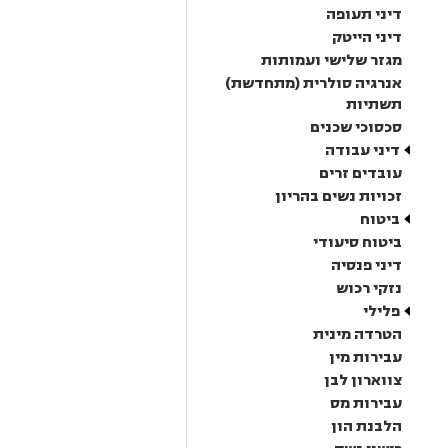
דיני תעופה
דיני הייטק
מגזר שלישי ועמותות
אנרגיה סולרית (מתחדשת)
תשתיות
סכסוכי שכנים
דיני עבודה
עובדים זרים
זכויות נשים בהריון
ביטוח
ביטוח סיעודי
דיני פנסיה
נזקי רכוש
פלילי
הטרדה מינית
עבירות מין
צווארון לבן
עבירות מס
הלבנת הון