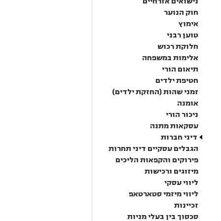
נישואים אזרחיים
חוק הנוער
אימוץ
טוען רבני
חלוקת רכוש
אלימות במשפחה
תיאום הורי
חטיפת ילדים
זמני שהות (החזקת ילדים)
אומנה
ניכור הורי
עסקאות מתנה
דיני חברות
הגבלים עסקיים דיני תחרות
פירוקים והקפאות הליכים
מיזוגים ורכישות
ליווי עסקי
ליווי מיזמי סטארטאפ
זכיינות
סכסוך בין בעלי מניות