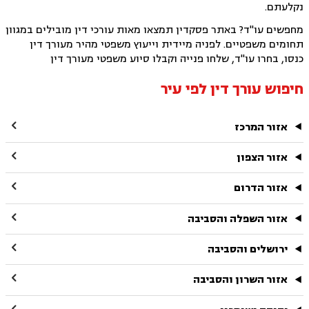
נקלעתם.
מחפשים עו"ד? באתר פסקדין תמצאו מאות עורכי דין מובילים במגוון
תחומים משפטיים. לפניה מיידית וייעוץ משפטי מהיר מעורך דין
כנסו, בחרו עו"ד, שלחו פנייה וקבלו סיוע משפטי מעורך דין
חיפוש עורך דין לפי עיר

אזור המרכז

אזור הצפון

אזור הדרום

אזור השפלה והסביבה

ירושלים והסביבה

אזור השרון והסביבה
