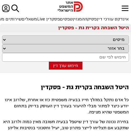


ﱐ
אינדקס עורכי דין
פסיקה
המגזין
טפסים
פסקדין Live
משאלים
שירותים מש
היטל השבחה בקרית גת - פסקדין
חיפוש עורך דין
היטל השבחה בקרית גת - פסקדין
כל אדם נתקל במהלך חייו בבעיה משפטית כזו או אחרת, שלרוב אינו
יודע כיצד לפתור מבלי להיעזר בעורך דין העוסק בדיוק בתחום
המשפטי שהיא מציפה.
בחירה נכונה של עורך דין שיטפל בבעיה חשובה מאין כמוה ולרוב היא
שתקבע אם תצליחו לייצר פתרון טוב, יעיל וחסכוני בנסיבות אליהן