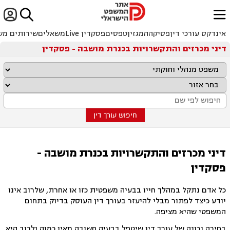


ﱐ
אינדקס עורכי דין
פסיקה
המגזין
טפסים
פסקדין Live
משאלים
שירותים מש
דיני מכרזים והתקשרויות בכנרת מושבה - פסקדין
חיפוש עורך דין
דיני מכרזים והתקשרויות בכנרת מושבה -
פסקדין
כל אדם נתקל במהלך חייו בבעיה משפטית כזו או אחרת, שלרוב אינו
יודע כיצד לפתור מבלי להיעזר בעורך דין העוסק בדיוק בתחום
המשפטי שהיא מציפה.
בחירה נכונה של עורך דין שיטפל בבעיה חשובה מאין כמוה ולרוב היא