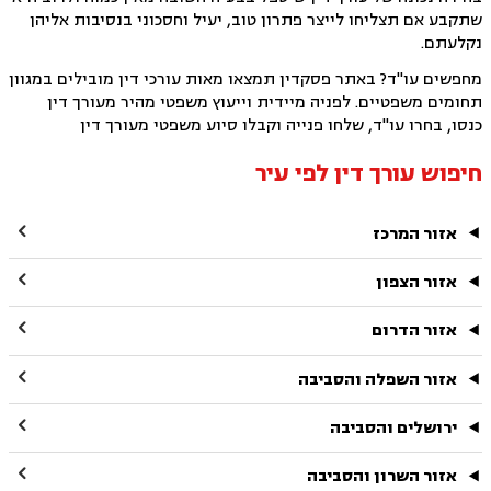
שתקבע אם תצליחו לייצר פתרון טוב, יעיל וחסכוני בנסיבות אליהן
נקלעתם.
מחפשים עו"ד? באתר פסקדין תמצאו מאות עורכי דין מובילים במגוון
תחומים משפטיים. לפניה מיידית וייעוץ משפטי מהיר מעורך דין
כנסו, בחרו עו"ד, שלחו פנייה וקבלו סיוע משפטי מעורך דין
חיפוש עורך דין לפי עיר

אזור המרכז

אזור הצפון

אזור הדרום

אזור השפלה והסביבה

ירושלים והסביבה

אזור השרון והסביבה