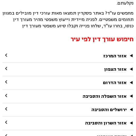
נקלעתם.
מחפשים עו"ד? באתר פסקדין תמצאו מאות עורכי דין מובילים במגוון
תחומים משפטיים. לפניה מיידית וייעוץ משפטי מהיר מעורך דין
כנסו, בחרו עו"ד, שלחו פנייה וקבלו סיוע משפטי מעורך דין
חיפוש עורך דין לפי עיר

אזור המרכז

אזור הצפון

אזור הדרום

אזור השפלה והסביבה

ירושלים והסביבה

אזור השרון והסביבה
