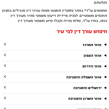
נקלעתם.
מחפשים עו"ד? באתר פסקדין תמצאו מאות עורכי דין מובילים במגוון
תחומים משפטיים. לפניה מיידית וייעוץ משפטי מהיר מעורך דין
כנסו, בחרו עו"ד, שלחו פנייה וקבלו סיוע משפטי מעורך דין
חיפוש עורך דין לפי עיר

אזור המרכז

אזור הצפון

אזור הדרום

אזור השפלה והסביבה

ירושלים והסביבה

אזור השרון והסביבה
