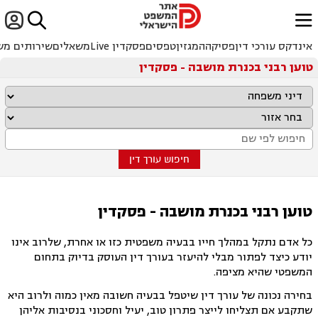


ﱐ
אינדקס עורכי דין
פסיקה
המגזין
טפסים
פסקדין Live
משאלים
שירותים מש
טוען רבני בכנרת מושבה - פסקדין
חיפוש עורך דין
טוען רבני בכנרת מושבה - פסקדין
כל אדם נתקל במהלך חייו בבעיה משפטית כזו או אחרת, שלרוב אינו
יודע כיצד לפתור מבלי להיעזר בעורך דין העוסק בדיוק בתחום
המשפטי שהיא מציפה.
בחירה נכונה של עורך דין שיטפל בבעיה חשובה מאין כמוה ולרוב היא
שתקבע אם תצליחו לייצר פתרון טוב, יעיל וחסכוני בנסיבות אליהן