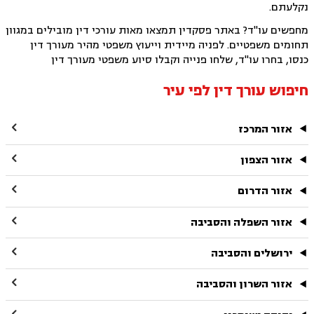
נקלעתם.
מחפשים עו"ד? באתר פסקדין תמצאו מאות עורכי דין מובילים במגוון
תחומים משפטיים. לפניה מיידית וייעוץ משפטי מהיר מעורך דין
כנסו, בחרו עו"ד, שלחו פנייה וקבלו סיוע משפטי מעורך דין
חיפוש עורך דין לפי עיר

אזור המרכז

אזור הצפון

אזור הדרום

אזור השפלה והסביבה

ירושלים והסביבה

אזור השרון והסביבה
