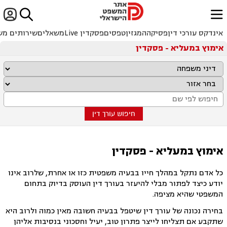


ﱐ
אינדקס עורכי דין
פסיקה
המגזין
טפסים
פסקדין Live
משאלים
שירותים מש
אימוץ במעליא - פסקדין
חיפוש עורך דין
אימוץ במעליא - פסקדין
כל אדם נתקל במהלך חייו בבעיה משפטית כזו או אחרת, שלרוב אינו
יודע כיצד לפתור מבלי להיעזר בעורך דין העוסק בדיוק בתחום
המשפטי שהיא מציפה.
בחירה נכונה של עורך דין שיטפל בבעיה חשובה מאין כמוה ולרוב היא
שתקבע אם תצליחו לייצר פתרון טוב, יעיל וחסכוני בנסיבות אליהן