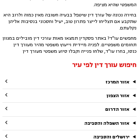
המשפטי שהיא מציפה.
בחירה נכונה של עורך דין שיטפל בבעיה חשובה מאין כמוה ולרוב היא
שתקבע אם תצליחו לייצר פתרון טוב, יעיל וחסכוני בנסיבות אליהן
נקלעתם.
מחפשים עו"ד? באתר פסקדין תמצאו מאות עורכי דין מובילים במגוון
תחומים משפטיים. לפניה מיידית וייעוץ משפטי מהיר מעורך דין
כנסו, בחרו עו"ד, שלחו פנייה וקבלו סיוע משפטי מעורך דין
חיפוש עורך דין לפי עיר

אזור המרכז

אזור הצפון

אזור הדרום

אזור השפלה והסביבה

ירושלים והסביבה