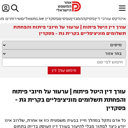


ﱐ
אינדקס עורכי דין
פסיקה
המגזין
טפסים
פסקדין Live
משאלים
שירותים מש
עורך דין היטל פיתוח | ערעור על חיובי פיתוח והפחתת
תשלומים מוניציפליים בקרית גת - פסקדין
חיפוש עורך דין
עורך דין היטל פיתוח | ערעור על חיובי פיתוח
והפחתת תשלומים מוניציפליים בקרית גת -
פסקדין
כל אדם נתקל במהלך חייו בבעיה משפטית כזו או אחרת, שלרוב אינו
יודע כיצד לפתור מבלי להיעזר בעורך דין העוסק בדיוק בתחום