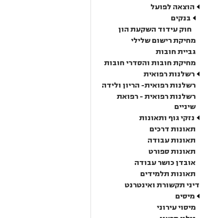
הוצאה לפועל
בנקים
חוק עידוד השקעת הון
מחיקת רישום שלילי
גביית חובות
מחיקת חובות והסדרי חובות
רשלנות רפואית
רשלנות רפואית- הריון ולידה
רשלנות רפואית - רפואת
שיניים
נזקי גוף ותאונות
תאונות דרכים
תאונות עבודה
תאונות ספורט
אובדן כושר עבודה
תאונות תלמידים
דיני תקשורת ואינטרנט
מיסים
מיסוי עירוני