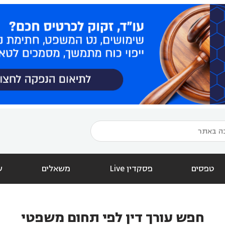
טפסים
פסקדין Live
משאלים
ש
חפש עורך דין לפי תחום משפטי