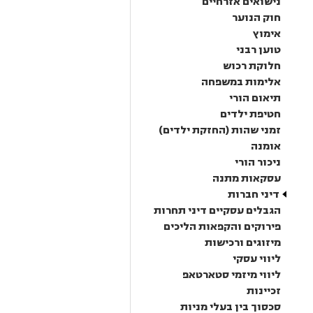
נישואים אזרחיים
חוק הנוער
אימוץ
טוען רבני
חלוקת רכוש
אלימות במשפחה
תיאום הורי
חטיפת ילדים
זמני שהות (החזקת ילדים)
אומנה
ניכור הורי
עסקאות מתנה
דיני חברות
הגבלים עסקיים דיני תחרות
פירוקים והקפאות הליכים
מיזוגים ורכישות
ליווי עסקי
ליווי מיזמי סטארטאפ
זכיינות
סכסוך בין בעלי מניות