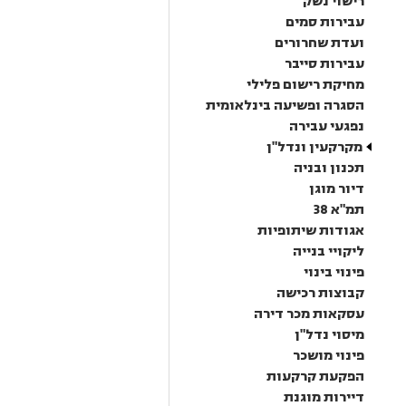
רישוי נשק
עבירות סמים
ועדת שחרורים
עבירות סייבר
מחיקת רישום פלילי
הסגרה ופשיעה בינלאומית
נפגעי עבירה
מקרקעין ונדל"ן
תכנון ובניה
דיור מוגן
תמ"א 38
אגודות שיתופיות
ליקויי בנייה
פינוי בינוי
קבוצות רכישה
עסקאות מכר דירה
מיסוי נדל"ן
פינוי מושכר
הפקעת קרקעות
דיירות מוגנת