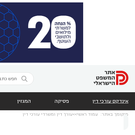

אינדקס עורכי דין
פסיקה
המגזין
מיקומך באתר:
עמוד ראשי
עורך דין ומשרדי עורכי דין