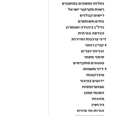
נחלות ומשקים במושבים
רשות מקרקעי ישראל
רישום קבלנים
בתים משותפים
נדל"ן ביהודה ושומרון
הנדסה אזרחית
דיני צרכנות ותיירות
קניין רוחני
זכויות יוצרים
סימני מסחר
פטנטים מתקדמים
דיני משפחה
פונדקאות
ידועים בציבור
אפוטרופסות
הסכמי ממון
מזונות
גירושין
הורות חד מינית