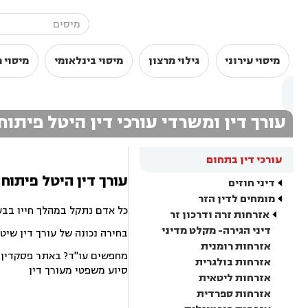
מיסוי עירוני
גילוי מרצון
מיסוי בינלאומי
מיסוי פ
עורך דין ומשרדי עורכי דין היטל פיתו
עורכי דין בתחום
עורך דין היטל פיתוח
דיני חוזים
מומחים לדין הזר
כל אדם נתקל במהלך חייו בבע
אזרחות זרה ודרכון זר
דיני הגירה- מקלט מדיני
בחירה נכונה של עורך דין שיט
אזרחות רומנית
מחפשים עו"ד? באתר פסקדין תמ
אזרחות בולגרית
סיוע משפטי מעורך דין
אזרחות ליטאית
אזרחות ספרדית