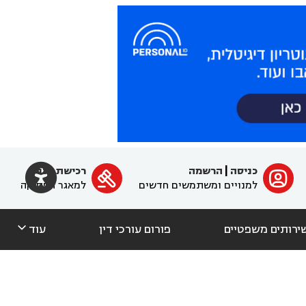

כניסה
|
הרשמה
רכישת מנוי
ﱐ

למנויים ומשתמשים חדשים
למאגר הפסיקה

ירותים משפטיים
פורום עורכי דין
עוד