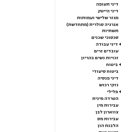
דיני תעופה
דיני הייטק
מגזר שלישי ועמותות
אנרגיה סולרית (מתחדשת)
תשתיות
סכסוכי שכנים
דיני עבודה
עובדים זרים
זכויות נשים בהריון
ביטוח
ביטוח סיעודי
דיני פנסיה
נזקי רכוש
פלילי
הטרדה מינית
עבירות מין
צווארון לבן
עבירות מס
הלבנת הון