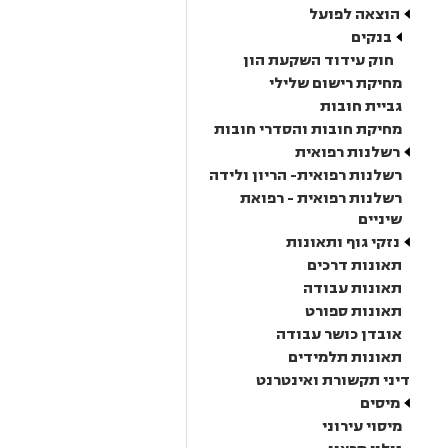
הוצאה לפועל
בנקים
חוק עידוד השקעת הון
מחיקת רישום שלילי
גביית חובות
מחיקת חובות והסדרי חובות
רשלנות רפואית
רשלנות רפואית- הריון ולידה
רשלנות רפואית - רפואת
שיניים
נזקי גוף ותאונות
תאונות דרכים
תאונות עבודה
תאונות ספורט
אובדן כושר עבודה
תאונות תלמידים
דיני תקשורת ואינטרנט
מיסים
מיסוי עירוני