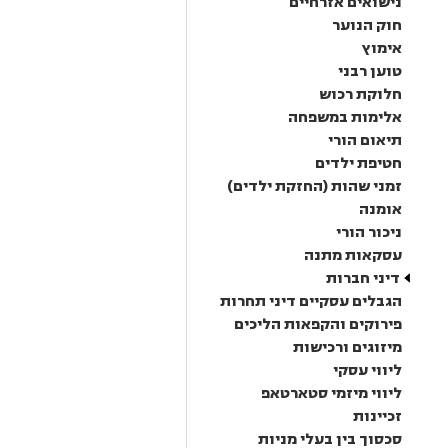
נישואים אזרחיים
חוק הנוער
אימוץ
טוען רבני
חלוקת רכוש
אלימות במשפחה
תיאום הורי
חטיפת ילדים
זמני שהות (החזקת ילדים)
אומנה
ניכור הורי
עסקאות מתנה
דיני חברות
הגבלים עסקיים דיני תחרות
פירוקים והקפאות הליכים
מיזוגים ורכישות
ליווי עסקי
ליווי מיזמי סטארטאפ
זכיינות
סכסוך בין בעלי מניות