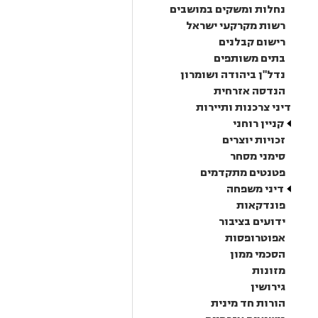
נחלות ומשקים במושבים
רשות מקרקעי ישראל
רישום קבלנים
בתים משותפים
נדל"ן ביהודה ושומרון
הנדסה אזרחית
דיני צרכנות ותיירות
קניין רוחני
זכויות יוצרים
סימני מסחר
פטנטים מתקדמים
דיני משפחה
פונדקאות
ידועים בציבור
אפוטרופסות
הסכמי ממון
מזונות
גירושין
הורות חד מינית