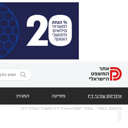

אינדקס עורכי דין
פסיקה
המגזין
מיקומך באתר:
עמוד ראשי
עורך דין ומשרדי עורכי דין