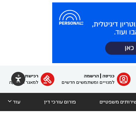

כניסה
|
הרשמה
רכישת מנוי
ﱐ

למנויים ומשתמשים חדשים
למאגר הפסיקה

ירותים משפטיים
פורום עורכי דין
עוד