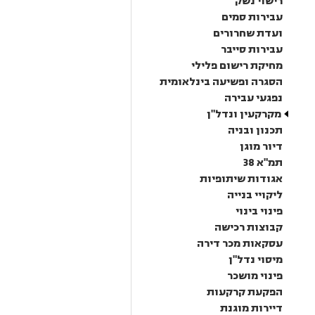
רישוי נשק
עבירות סמים
ועדת שחרורים
עבירות סייבר
מחיקת רישום פלילי
הסגרה ופשיעה בינלאומית
נפגעי עבירה
מקרקעין ונדל"ן
תכנון ובניה
דיור מוגן
תמ"א 38
אגודות שיתופיות
ליקויי בנייה
פינוי בינוי
קבוצות רכישה
עסקאות מכר דירה
מיסוי נדל"ן
פינוי מושכר
הפקעת קרקעות
דיירות מוגנת