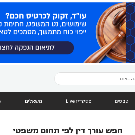
טפסים
פסקדין Live
משאלים
ש
חפש עורך דין לפי תחום משפטי