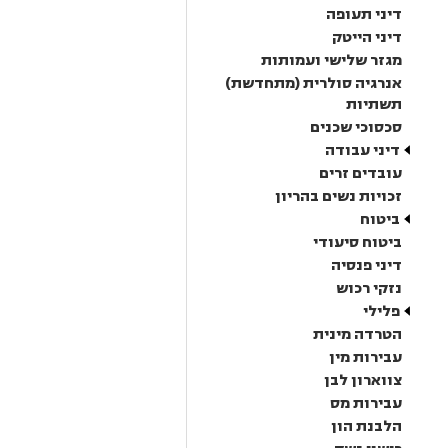
דיני תעופה
דיני הייטק
מגזר שלישי ועמותות
אנרגיה סולרית (מתחדשת)
תשתיות
סכסוכי שכנים
דיני עבודה
עובדים זרים
זכויות נשים בהריון
ביטוח
ביטוח סיעודי
דיני פנסיה
נזקי רכוש
פלילי
הטרדה מינית
עבירות מין
צווארון לבן
עבירות מס
הלבנת הון